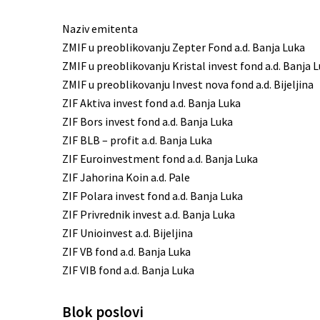
Naziv emitenta
ZMIF u preoblikovanju Zepter Fond a.d. Banja Luka
ZMIF u preoblikovanju Kristal invest fond a.d. Banja 
ZMIF u preoblikovanju Invest nova fond a.d. Bijeljina
ZIF Aktiva invest fond a.d. Banja Luka
ZIF Bors invest fond a.d. Banja Luka
ZIF BLB – profit a.d. Banja Luka
ZIF Euroinvestment fond a.d. Banja Luka
ZIF Jahorina Koin a.d. Pale
ZIF Polara invest fond a.d. Banja Luka
ZIF Privrednik invest a.d. Banja Luka
ZIF Unioinvest a.d. Bijeljina
ZIF VB fond a.d. Banja Luka
ZIF VIB fond a.d. Banja Luka
Blok poslovi