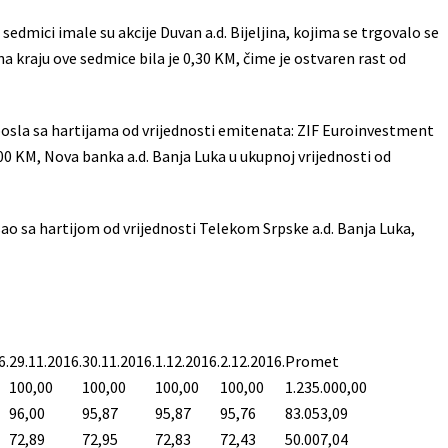
edmici imale su akcije Duvan a.d. Bijeljina, kojima se trgovalo se
na kraju ove sedmice bila je 0,30 KM, čime je ostvaren rast od
posla sa hartijama od vrijednosti emitenata: ZIF Euroinvestment
,00 KM, Nova banka a.d. Banja Luka u ukupnoj vrijednosti od
 sa hartijom od vrijednosti Telekom Srpske a.d. Banja Luka,
6.
29.11.2016.
30.11.2016.
1.12.2016.
2.12.2016.
Promet
100,00
100,00
100,00
100,00
1.235.000,00
96,00
95,87
95,87
95,76
83.053,09
72,89
72,95
72,83
72,43
50.007,04