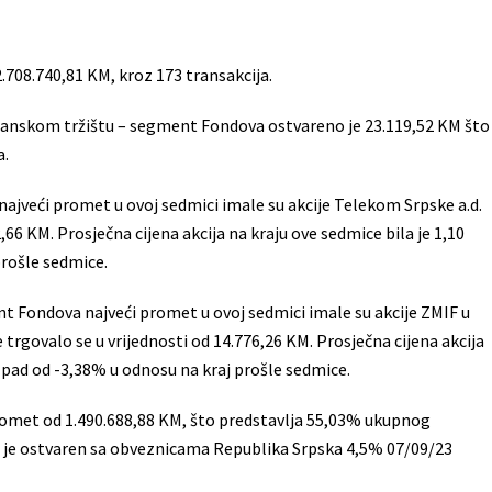
708.740,81 KM, kroz 173 transakcija.
nskom tržištu – segment Fondova ostvareno je 23.119,52 KM što
a.
najveći promet u ovoj sedmici imale su akcije Telekom Srpske a.d.
,66 KM. Prosječna cijena akcija na kraju ove sedmice bila je 1,10
prošle sedmice.
 Fondova najveći promet u ovoj sedmici imale su akcije ZMIF u
trgovalo se u vrijednosti od 14.776,26 KM. Prosječna cijena akcija
n pad od -3,38% u odnosu na kraj prošle sedmice.
omet od 1.490.688,88 KM, što predstavlja 55,03% ukupnog
 je ostvaren sa obveznicama Republika Srpska 4,5% 07/09/23