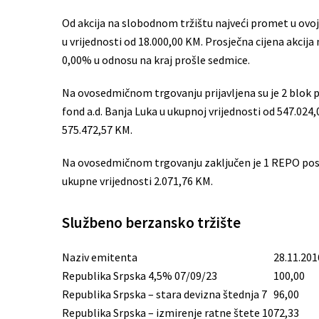
Od akcija na slobodnom tržištu najveći promet u ovoj s
u vrijednosti od 18.000,00 KM. Prosječna cijena akcija 
0,00% u odnosu na kraj prošle sedmice.
Na ovosedmičnom trgovanju prijavljena su je 2 blok 
fond a.d. Banja Luka u ukupnoj vrijednosti od 547.024
575.472,57 KM.
Na ovosedmičnom trgovanju zaključen je 1 REPO posao
ukupne vrijednosti 2.071,76 KM.
Službeno berzansko tržište
Naziv emitenta
28.11.201
Republika Srpska 4,5% 07/09/23
100,00
Republika Srpska – stara devizna štednja 7
96,00
Republika Srpska – izmirenje ratne štete 10
72,33