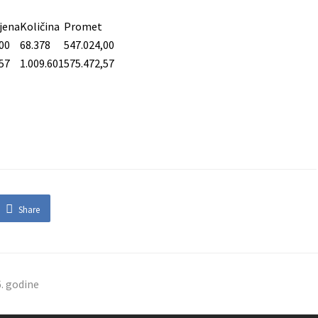
jena
Količina
Promet
00
68.378
547.024,00
57
1.009.601
575.472,57
Share
6. godine