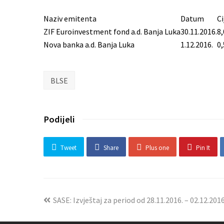
Naziv emitenta
Datum
Ci
ZIF Euroinvestment fond a.d. Banja Luka
30.11.2016.
8,
Nova banka a.d. Banja Luka
1.12.2016.
0,
BLSE
Podijeli
Tweet
Share
Plus one
Pin It
SASE: Izvještaj za period od 28.11.2016. – 02.12.201