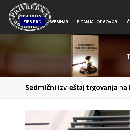
ZIPS PRO
WEBINAR
PITANJA I ODGOVORI
Č
Sedmični izvještaj trgovanja na 