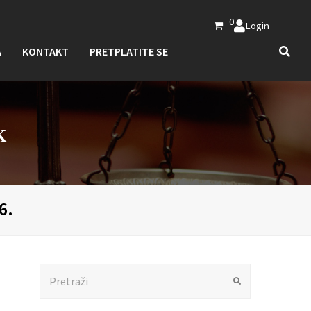
0
Login
A
KONTAKT
PRETPLATITE SE
K
6.
Search
Submit