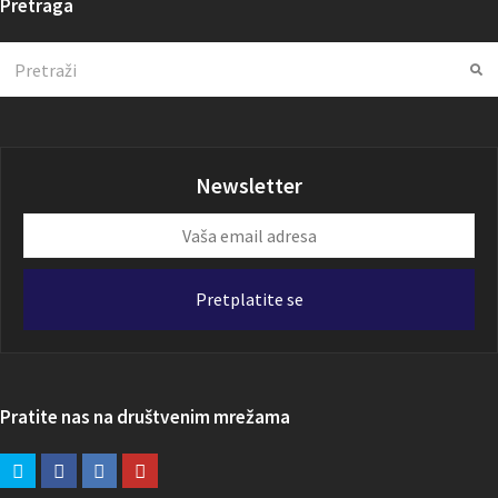
Pretraga
Search
Su
Newsletter
Vaša
email
adresa
Pretplatite se
Pratite nas na društvenim mrežama