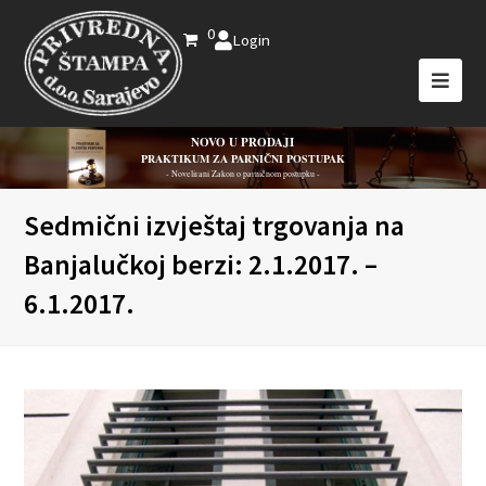
0
Login
NOVO U PRODAJI
PRAKTIKUM ZA PARNIČNI POSTUPAK
- Novelirani Zakon o parničnom postupku -
Sedmični izvještaj trgovanja na
Banjalučkoj berzi: 2.1.2017. –
6.1.2017.