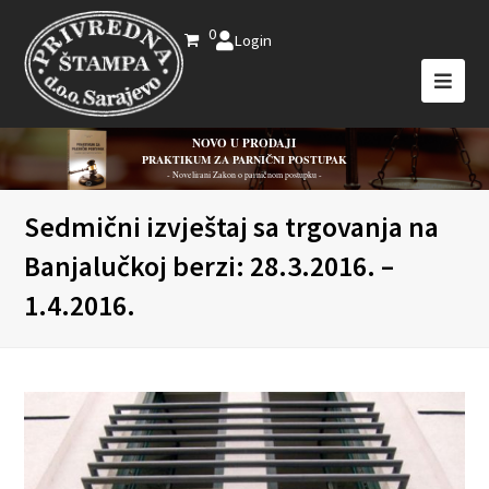
0
Login
NOVO U PRODAJI
PRAKTIKUM ZA PARNIČNI POSTUPAK
- Novelirani Zakon o parničnom postupku -
Sedmični izvještaj sa trgovanja na
Banjalučkoj berzi: 28.3.2016. –
1.4.2016.