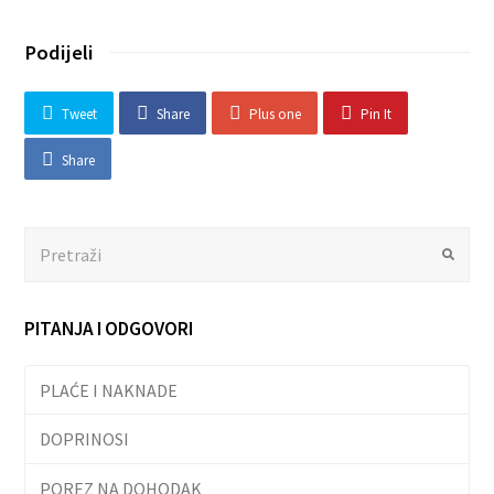
Podijeli
Tweet
Share
Plus one
Pin It
Share
Search
Submit
PITANJA I ODGOVORI
PLAĆE I NAKNADE
DOPRINOSI
POREZ NA DOHODAK