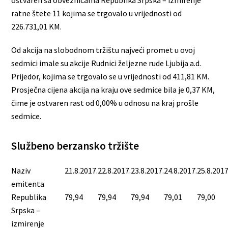
ratne štete 11 kojima se trgovalo u vrijednosti od
226.731,01 KM.
Od akcija na slobodnom tržištu najveći promet u ovoj
sedmici imale su akcije Rudnici željezne rude Ljubija a.d.
Prijedor, kojima se trgovalo se u vrijednosti od 411,81 KM.
Prosječna cijena akcija na kraju ove sedmice bila je 0,37 KM,
čime je ostvaren rast od 0,00% u odnosu na kraj prošle
sedmice.
Službeno berzansko tržište
Naziv
21.8.2017.
22.8.2017.
23.8.2017.
24.8.2017.
25.8.2017
emitenta
Republika
79,94
79,94
79,94
79,01
79,00
Srpska –
izmirenje