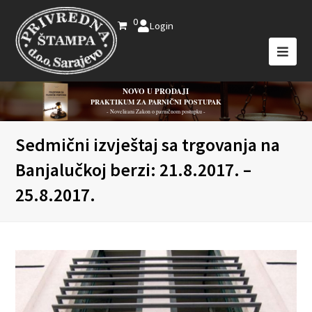
0
Login
NOVO U PRODAJI
PRAKTIKUM ZA PARNIČNI POSTUPAK
- Novelirani Zakon o parničnom postupku -
Sedmični izvještaj sa trgovanja na
Banjalučkoj berzi: 21.8.2017. –
25.8.2017.