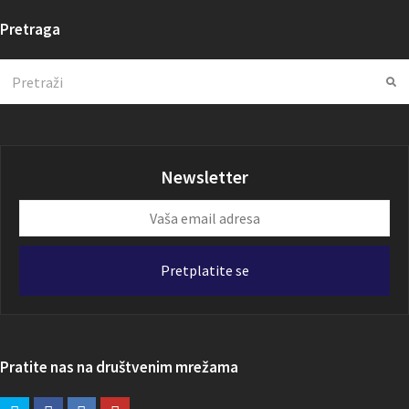
Pretraga
Search
Su
Newsletter
Vaša
email
adresa
Pretplatite se
Pratite nas na društvenim mrežama