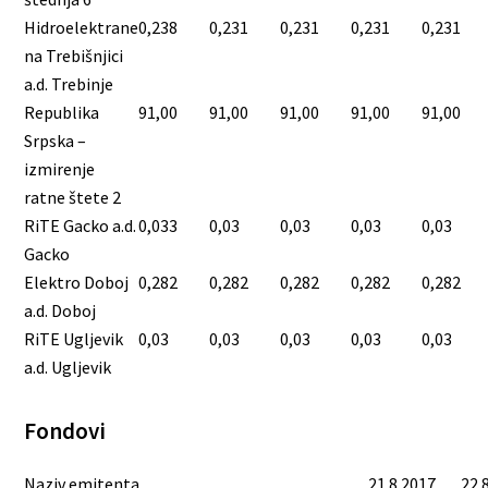
Hidroelektrane
0,238
0,231
0,231
0,231
0,231
na Trebišnjici
a.d. Trebinje
Republika
91,00
91,00
91,00
91,00
91,00
Srpska –
izmirenje
ratne štete 2
RiTE Gacko a.d.
0,033
0,03
0,03
0,03
0,03
Gacko
Elektro Doboj
0,282
0,282
0,282
0,282
0,282
a.d. Doboj
RiTE Ugljevik
0,03
0,03
0,03
0,03
0,03
a.d. Ugljevik
Fondovi
Naziv emitenta
21.8.2017.
22.