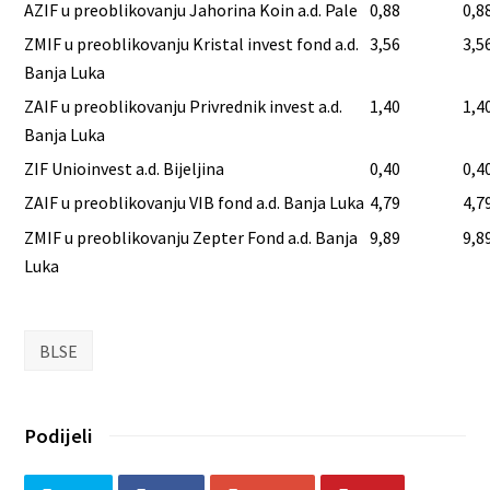
AZIF u preoblikovanju Jahorina Koin a.d. Pale
0,88
0,8
ZMIF u preoblikovanju Kristal invest fond a.d.
3,56
3,5
Banja Luka
ZAIF u preoblikovanju Privrednik invest a.d.
1,40
1,4
Banja Luka
ZIF Unioinvest a.d. Bijeljina
0,40
0,4
ZAIF u preoblikovanju VIB fond a.d. Banja Luka
4,79
4,7
ZMIF u preoblikovanju Zepter Fond a.d. Banja
9,89
9,8
Luka
BLSE
Podijeli