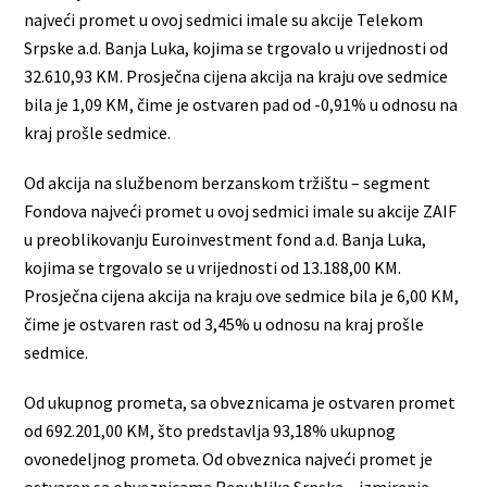
najveći promet u ovoj sedmici imale su akcije Telekom
Srpske a.d. Banja Luka, kojima se trgovalo u vrijednosti od
32.610,93 KM. Prosječna cijena akcija na kraju ove sedmice
bila je 1,09 KM, čime je ostvaren pad od -0,91% u odnosu na
kraj prošle sedmice.
Od akcija na službenom berzanskom tržištu – segment
Fondova najveći promet u ovoj sedmici imale su akcije ZAIF
u preoblikovanju Euroinvestment fond a.d. Banja Luka,
kojima se trgovalo se u vrijednosti od 13.188,00 KM.
Prosječna cijena akcija na kraju ove sedmice bila je 6,00 KM,
čime je ostvaren rast od 3,45% u odnosu na kraj prošle
sedmice.
Od ukupnog prometa, sa obveznicama je ostvaren promet
od 692.201,00 KM, što predstavlja 93,18% ukupnog
ovonedeljnog prometa. Od obveznica najveći promet je
ostvaren sa obveznicama Republika Srpska – izmirenje