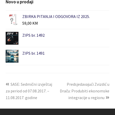
Novo u prodaji
ZBIRKA PITANJA I ODGOVORA IZ 2025.
59,00
KM
ZIPS br. 1492
ZIPS br. 1491
SASE: Sedmični izvještaj
Predsjedavajući Zvizdić u
za period od 07.08.2017. –
Draču: Produbiti ekonomske
11.08.2017. godine
integracije u regionu