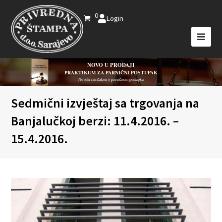
0
Login
NOVO U PRODAJI
PRAKTIKUM ZA PARNIČNI POSTUPAK
- Novelirani Zakon o parničnom postupku -
Sedmični izvještaj sa trgovanja na
Banjalučkoj berzi: 11.4.2016. –
15.4.2016.