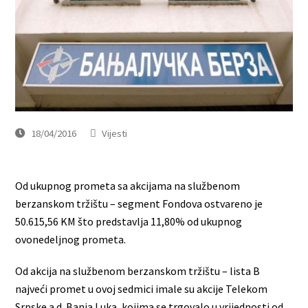
18/04/2016
Vijesti
Od ukupnog prometa sa akcijama na službenom
berzanskom tržištu – segment Fondova ostvareno je
50.615,56 KM što predstavlja 11,80% od ukupnog
ovonedeljnog prometa.
Od akcija na službenom berzanskom tržištu – lista B
najveći promet u ovoj sedmici imale su akcije Telekom
Srpske a.d. Banja Luka, kojima se trgovalo u vrijednosti od