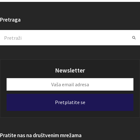
Pretraga
Search
Su
Newsletter
Vaša
email
adresa
Pretplatite se
Pratite nas na društvenim mrežama