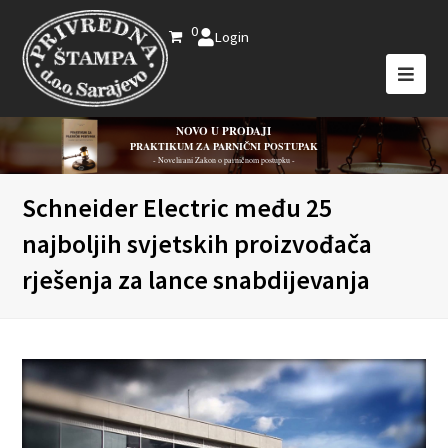
0
Login
NOVO U PRODAJI
PRAKTIKUM ZA PARNIČNI POSTUPAK
- Novelirani Zakon o parničnom postupku -
Schneider Electric među 25
najboljih svjetskih proizvođača
rješenja za lance snabdijevanja