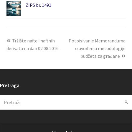
ZIPS br. 1491
Tržište nafte i naftnih
Potpisivanje Memoranduma
derivata na dan 02.08.2016.
o uvođenju metodologije
budžeta za građane
Pretraga
Search
Su