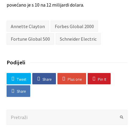
povećano je s 10 na 12 milijardi dolara.
Annette Clayton
Forbes Global 2000
Fortune Global 500
Schneider Electric
Podijeli
Tweet
Share
Plus one
Pin It
Share
Search
Submit