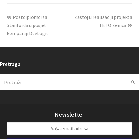
Postdiplomci sa
Zastoj u realizaciji projekta
Stanforda u posjeti
TETO Zenica
kompaniji DevLogic
Pretraga
Search
Su
Newsletter
Vaša
email