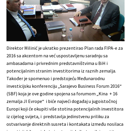
Direktor Milinić je ukratko prezentirao Plan rada FIPA-e za
2016 sa akcentom na već uspostavljenu saradnju sa
ambasadama i privrednim predstavništvima u BiH i
potencijalnim stranim investitorima iz raznih zemalja.
Također je spomenuo i predstojeću Međunarodnu
investicijsku konferenciju „Sarajevo Business Forum 2016“
(SBF) koja je ove godine spojena sa forumom „Kina + 16
zemalja JI Evrope“ i biće najveći događaj u jugoistočnoj
Europi koji će okupiti više stotina potencijalnih investitora
iz cijelog svijeta, i predstavlja jedinstvenu priliku za
ostvarivanje direktnih susreta i kontakata između nosilaca