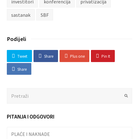
investitori
konferencija
privatizacija
sastanak
SBF
Podijeli
Tweet
Share
Plus one
Pin It
Share
Search
Submit
PITANJA I ODGOVORI
PLAĆE I NAKNADE