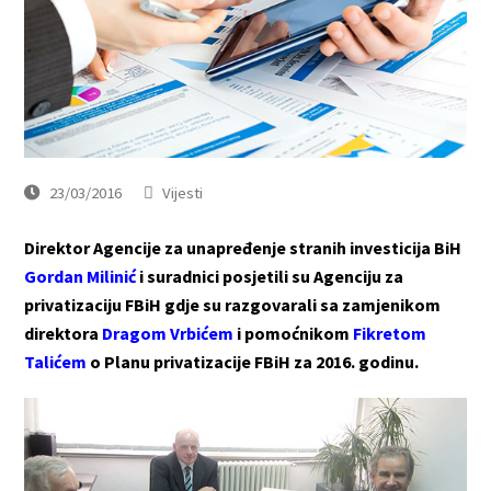
23/03/2016
Vijesti
Direktor Agencije za unapređenje stranih investicija BiH
Gordan Milinić
i suradnici posjetili su Agenciju za
privatizaciju FBiH gdje su razgovarali sa zamjenikom
direktora
Dragom Vrbićem
i pomoćnikom
Fikretom
Talićem
o Planu privatizacije FBiH za 2016. godinu.