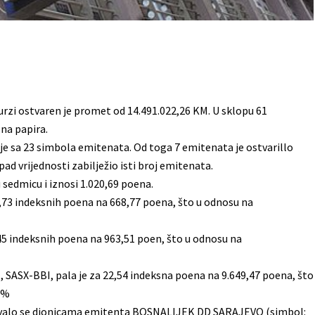
rzi ostvaren je promet od 14.491.022,26 KM. U sklopu 61
na papira.
e sa 23 simbola emitenata. Od toga 7 emitenata je ostvarillo
ad vrijednosti zabilježio isti broj emitenata.
 sedmicu i iznosi 1.020,69 poena.
2,73 indeksnih poena na 668,77 poena, što u odnosu na
,45 indeksnih poena na 963,51 poen, što u odnosu na
, SASX-BBI, pala je za 22,54 indeksna poena na 9.649,47 poena, što
3 %
trgovalo se dionicama emitenta BOSNALIJEK DD SARAJEVO (simbol: