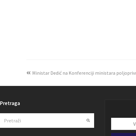
Ministar Dedić na Konferenciji ministara poljopriv
Pretraga
Search
Submit
Vaša
email