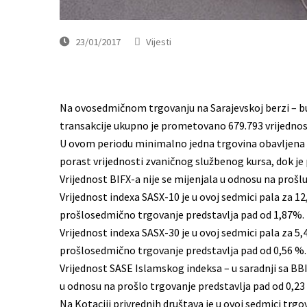
23/01/2017
Vijesti
Na ovosedmičnom trgovanju na Sarajevskoj berzi – bu
transakcije ukupno je prometovano 679.793 vrijednos
U ovom periodu minimalno jedna trgovina obavljena j
porast vrijednosti zvaničnog službenog kursa, dok je p
Vrijednost BIFX-a nije se mijenjala u odnosu na prošlu
Vrijednost indexa SASX-10 je u ovoj sedmici pala za 1
prošlosedmično trgovanje predstavlja pad od 1,87%.
Vrijednost indexa SASX-30 je u ovoj sedmici pala za 5
prošlosedmično trgovanje predstavlja pad od 0,56 %.
Vrijednost SASE Islamskog indeksa – u saradnji sa BBI
u odnosu na prošlo trgovanje predstavlja pad od 0,2
Na Kotaciji privrednih društava je u ovoj sedmici 