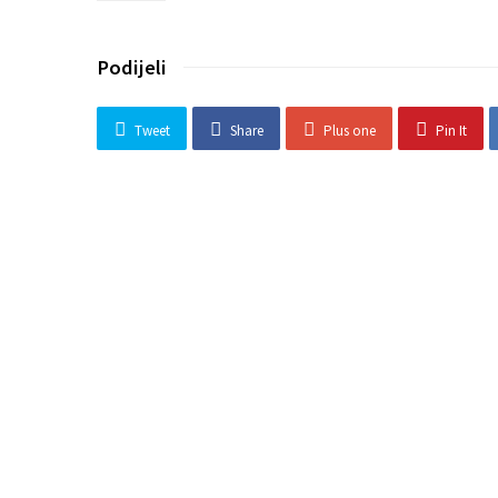
Podijeli
Tweet
Share
Plus one
Pin It