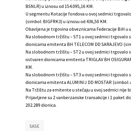
BSNLR) u iznosu od 154.095,16 KM.
U segmentu Kotacije fondova u ovoj sedmici trgov
(simbol: BIGFRK3) u iznosu od 436,50 KM.
Obavljena je trgovina obveznicama Federacije BiH u u
Na slobodnom tržištu – ST1 u ovoj sedmici trgovalo s
dionicama emitenta BH TELECOM DD SARAJEVO (simb
Na slobodnom tržištu – ST2 u ovoj sedmici trgovalo s
ostvaren dionicama emitenta TRIGLAV BH OSIGURANJ
KM.
Na slobodnom tržištu – ST3 u ovoj sedmici trgovalo s
dionicama emitenta ALUMINIJ DD MOSTAR (simbol: A
Na Tržištu za emitente u stečaju u ovoj sedmici nije b
Prijavljene su 2 vanberzanske transakcije i 1 paket d
202.289 dionica.
SASE