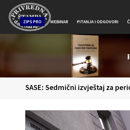
ZIPS PRO
WEBINAR
PITANJA I ODGOVORI
Č
SASE: Sedmični izvještaj za peri