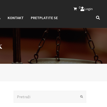
0
Login
A
KONTAKT
PRETPLATITE SE
K
Search
Submit