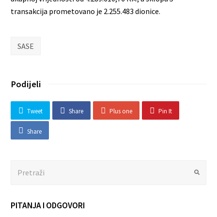
transakcija prometovano je 2.255.483 dionice.
SASE
Podijeli
Tweet
Share
Plus one
Pin It
Share
Search
Submit
PITANJA I ODGOVORI