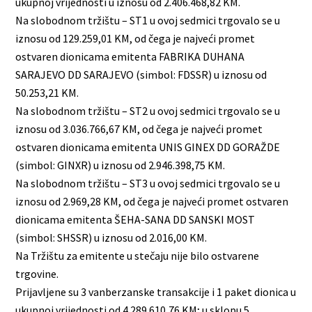
ukupnoj vrijednosti u iznosu od 2.406.468,82 KM.
Na slobodnom tržištu – ST1 u ovoj sedmici trgovalo se u
iznosu od 129.259,01 KM, od čega je najveći promet
ostvaren dionicama emitenta FABRIKA DUHANA
SARAJEVO DD SARAJEVO (simbol: FDSSR) u iznosu od
50.253,21 KM.
Na slobodnom tržištu – ST2 u ovoj sedmici trgovalo se u
iznosu od 3.036.766,67 KM, od čega je najveći promet
ostvaren dionicama emitenta UNIS GINEX DD GORAŽDE
(simbol: GINXR) u iznosu od 2.946.398,75 KM.
Na slobodnom tržištu – ST3 u ovoj sedmici trgovalo se u
iznosu od 2.969,28 KM, od čega je najveći promet ostvaren
dionicama emitenta ŠEHA-SANA DD SANSKI MOST
(simbol: SHSSR) u iznosu od 2.016,00 KM.
Na Tržištu za emitente u stečaju nije bilo ostvarene
trgovine.
Prijavljene su 3 vanberzanske transakcije i 1 paket dionica u
ukupnoj vrijednosti od 4.289.610,76 KM; u sklopu 5