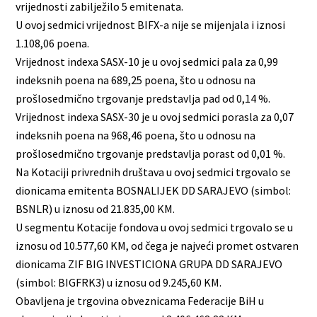
vrijednosti zabilježilo 5 emitenata.
U ovoj sedmici vrijednost BIFX-a nije se mijenjala i iznosi
1.108,06 poena.
Vrijednost indexa SASX-10 je u ovoj sedmici pala za 0,99
indeksnih poena na 689,25 poena, što u odnosu na
prošlosedmično trgovanje predstavlja pad od 0,14 %.
Vrijednost indexa SASX-30 je u ovoj sedmici porasla za 0,07
indeksnih poena na 968,46 poena, što u odnosu na
prošlosedmično trgovanje predstavlja porast od 0,01 %.
Na Kotaciji privrednih društava u ovoj sedmici trgovalo se
dionicama emitenta BOSNALIJEK DD SARAJEVO (simbol:
BSNLR) u iznosu od 21.835,00 KM.
U segmentu Kotacije fondova u ovoj sedmici trgovalo se u
iznosu od 10.577,60 KM, od čega je najveći promet ostvaren
dionicama ZIF BIG INVESTICIONA GRUPA DD SARAJEVO
(simbol: BIGFRK3) u iznosu od 9.245,60 KM.
Obavljena je trgovina obveznicama Federacije BiH u