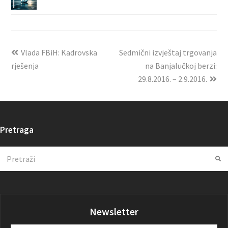
Vlada FBiH: Kadrovska
Sedmični izvještaj trgovanja
rješenja
na Banjalučkoj berzi:
29.8.2016. – 2.9.2016.
Pretraga
Search
Su
Newsletter