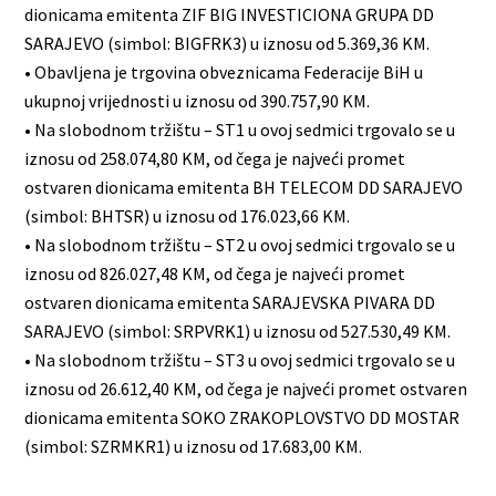
dionicama emitenta ZIF BIG INVESTICIONA GRUPA DD
SARAJEVO (simbol: BIGFRK3) u iznosu od 5.369,36 KM.
• Obavljena je trgovina obveznicama Federacije BiH u
ukupnoj vrijednosti u iznosu od 390.757,90 KM.
• Na slobodnom tržištu – ST1 u ovoj sedmici trgovalo se u
iznosu od 258.074,80 KM, od čega je najveći promet
ostvaren dionicama emitenta BH TELECOM DD SARAJEVO
(simbol: BHTSR) u iznosu od 176.023,66 KM.
• Na slobodnom tržištu – ST2 u ovoj sedmici trgovalo se u
iznosu od 826.027,48 KM, od čega je najveći promet
ostvaren dionicama emitenta SARAJEVSKA PIVARA DD
SARAJEVO (simbol: SRPVRK1) u iznosu od 527.530,49 KM.
• Na slobodnom tržištu – ST3 u ovoj sedmici trgovalo se u
iznosu od 26.612,40 KM, od čega je najveći promet ostvaren
dionicama emitenta SOKO ZRAKOPLOVSTVO DD MOSTAR
(simbol: SZRMKR1) u iznosu od 17.683,00 KM.