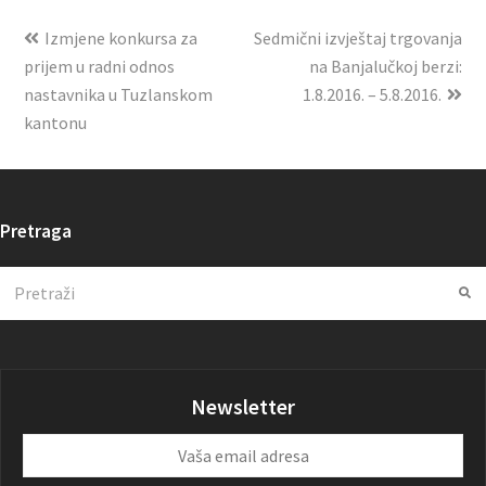
Izmjene konkursa za
Sedmični izvještaj trgovanja
prijem u radni odnos
na Banjalučkoj berzi:
nastavnika u Tuzlanskom
1.8.2016. – 5.8.2016.
kantonu
Pretraga
Search
Su
Newsletter
Vaša
email