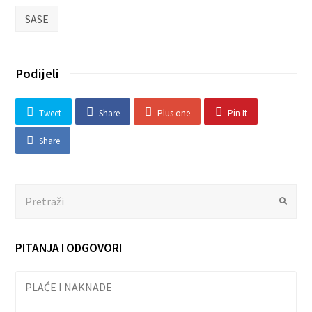
SASE
Podijeli
Tweet
Share
Plus one
Pin It
Share
Search
Submit
PITANJA I ODGOVORI
PLAĆE I NAKNADE