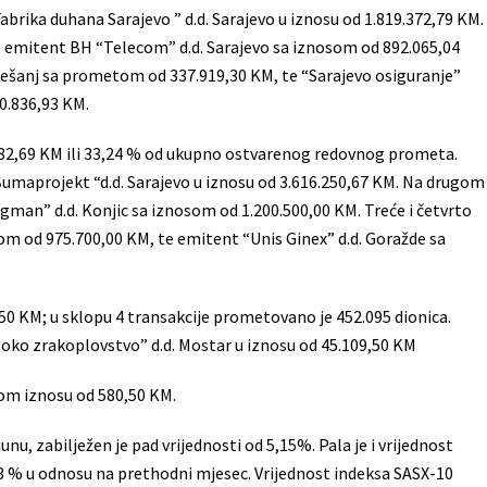
brika duhana Sarajevo ” d.d. Sarajevo u iznosu od 1.819.372,79 KM.
emitent BH “Telecom” d.d. Sarajevo sa iznosom od 892.065,04
 Tešanj sa prometom od 337.919,30 KM, te “Sarajevo osiguranje”
0.836,93 KM.
182,69 KM ili 33,24 % od ukupno ostvarenog redovnog prometa.
umaprojekt “d.d. Sarajevo u iznosu od 3.616.250,67 KM. Na drugom
an” d.d. Konjic sa iznosom od 1.200.500,00 KM. Treće i četvrto
 od 975.700,00 KM, te emitent “Unis Ginex” d.d. Goražde sa
0 KM; u sklopu 4 transakcije prometovano je 452.095 dionica.
oko zrakoplovstvo” d.d. Mostar u iznosu od 45.109,50 KM
nom iznosu od 580,50 KM.
nu, zabilježen je pad vrijednosti od 5,15%. Pala je i vrijednost
 % u odnosu na prethodni mjesec. Vrijednost indeksa SASX-10