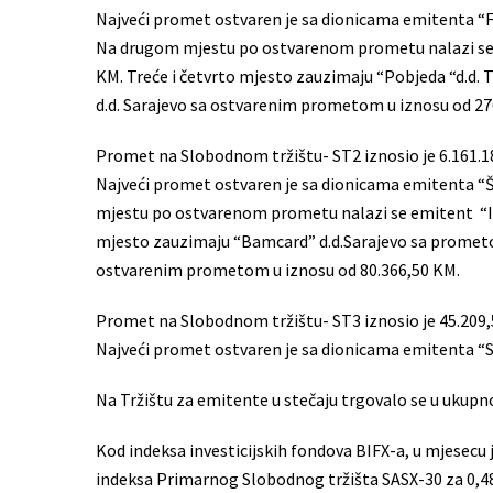
Najveći promet ostvaren je sa dionicama emitenta “Fa
Na drugom mjestu po ostvarenom prometu nalazi se 
KM. Treće i četvrto mjesto zauzimaju “Pobjeda “d.d.
d.d. Sarajevo sa ostvarenim prometom u iznosu od 27
Promet na Slobodnom tržištu- ST2 iznosio je 6.161.
Najveći promet ostvaren je sa dionicama emitenta “Š
mjestu po ostvarenom prometu nalazi se emitent “Igm
mjesto zauzimaju “Bamcard” d.d.Sarajevo sa prometom
ostvarenim prometom u iznosu od 80.366,50 KM.
Promet na Slobodnom tržištu- ST3 iznosio je 45.209,5
Najveći promet ostvaren je sa dionicama emitenta “S
Na Tržištu za emitente u stečaju trgovalo se u ukup
Kod indeksa investicijskih fondova BIFX-a, u mjesecu ju
indeksa Primarnog Slobodnog tržišta SASX-30 za 0,48