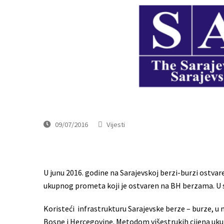
09/07/2016
Vijesti
U junu 2016. godine na Sarajevskoj berzi-burzi ostvar
ukupnog prometa koji je ostvaren na BH berzama. U s
Koristeći infrastrukturu Sarajevske berze – burze, u m
Bosne i Hercegovine. Metodom višestrukih cijena ukup