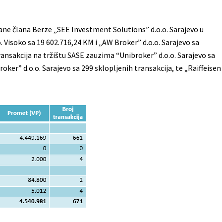
rane člana Berze „SEE Investment Solutions” d.o.o. Sarajevo u
. Visoko sa 19 602.716,24 KM i „AW Broker” d.o.o. Sarajevo sa
ansakcija na tržištu SASE zauzima “Unibroker” d.o.o. Sarajevo sa
oker” d.o.o. Sarajevo sa 299 sklopljenih transakcija, te „Raiffeisen