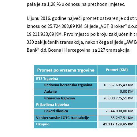
pala je za 1,28 % u odnosu na prethodni mjesec.
U junu 2016. godine najveći promet ostvaren je od st
iznosu od 25.724.368,89 KM. Slijede „VGT Broker” d.o.o
19.211.933,09 KM. Prvo mjesto po broju zaključenih tr
330 zaključenih transakcija, nakon čega slijede „AW Br
Bank” d.d. Bosna i Hercegovina sa 127 transakcija.