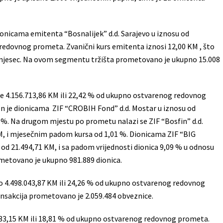
ionicama emitenta “Bosnalijek” d.d. Sarajevo u iznosu od
redovnog prometa. Zvanični kurs emitenta iznosi 12,00 KM , što
 mjesec. Na ovom segmentu tržišta prometovano je ukupno 15.008
je 4.156.713,86 KM ili 22,42 % od ukupno ostvarenog redovnog
n je dionicama ZIF “CROBIH Fond” d.d. Mostar u iznosu od
 %. Na drugom mjestu po prometu nalazi se ZIF “Bosfin” d.d.
, i mjesečnim padom kursa od 1,01 %. Dionicama ZIF “BIG
 od 21.494,71 KM, i sa padom vrijednosti dionica 9,09 % u odnosu
etovano je ukupno 981.889 dionica.
io 4.498.043,87 KM ili 24,26 % od ukupno ostvarenog redovnog
nsakcija prometovano je 2.059.484 obveznice.
833,15 KM ili 18,81 % od ukupno ostvarenog redovnog prometa.