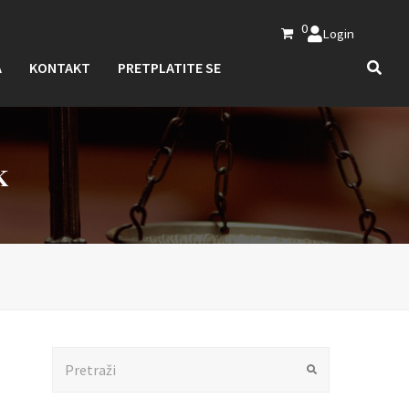
0
Login
A
KONTAKT
PRETPLATITE SE
K
Search
Submit