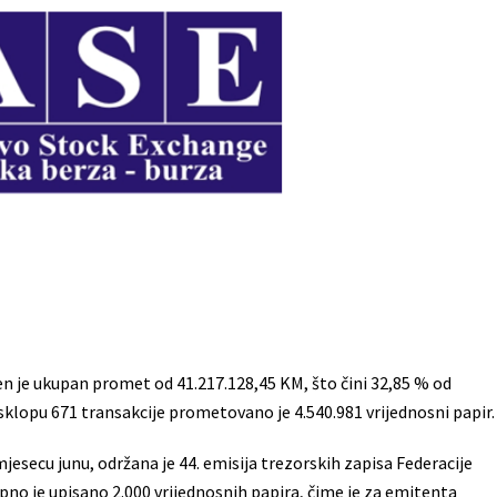
en je ukupan promet od 41.217.128,45 KM, što čini 32,85 % od
klopu 671 transakcije prometovano je 4.540.981 vrijednosni papir.
jesecu junu, održana je 44. emisija trezorskih zapisa Federacije
no je upisano 2.000 vrijednosnih papira, čime je za emitenta