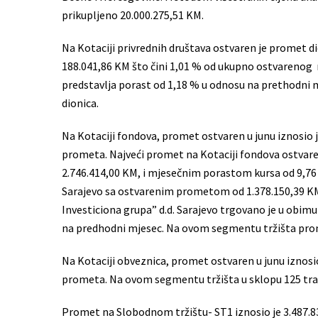
prikupljeno 20.000.275,51 KM.
Na Kotaciji privrednih društava ostvaren je promet d
188.041,86 KM što čini 1,01 % od ukupno ostvarenog 
predstavlja porast od 1,18 % u odnosu na prethodni
dionica.
Na Kotaciji fondova, promet ostvaren u junu iznosio 
prometa. Najveći promet na Kotaciji fondova ostvare
2.746.414,00 KM, i mjesečnim porastom kursa od 9,76
Sarajevo sa ostvarenim prometom od 1.378.150,39 KM
Investiciona grupa” d.d. Sarajevo trgovano je u obimu
na predhodni mjesec. Na ovom segmentu tržišta prom
Na Kotaciji obveznica, promet ostvaren u junu iznos
prometa. Na ovom segmentu tržišta u sklopu 125 tra
Promet na Slobodnom tržištu- ST1 iznosio je 3.487.