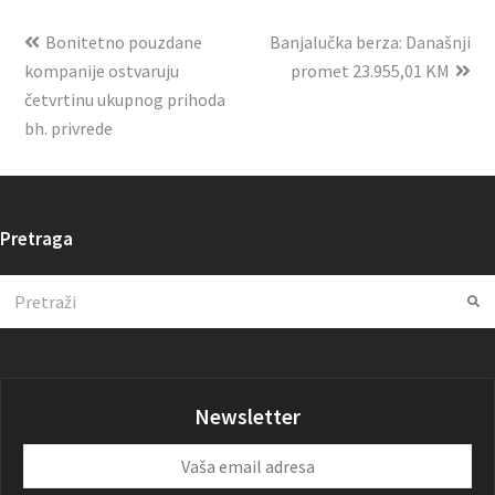
Bonitetno pouzdane
Banjalučka berza: Današnji
kompanije ostvaruju
promet 23.955,01 KM
četvrtinu ukupnog prihoda
bh. privrede
Pretraga
Search
Su
Newsletter
Vaša
email