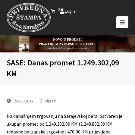
0
Login
NOVO U PRODAJI
PRAKTIKUM ZA PARNIČNI POSTUPAK
- Novelirani Zakon o parničnom postupku -
SASE: Danas promet 1.249.302,09
KM
26/05/2017
Vijesti
Na današnjem trgovanju na Sarajevskoj berzi ostvaren je
ukupan promet od 1.249.302,09 KM (1.248.832,09 KM
redovne berzanske trgovine i 470,00 KM prijavljene