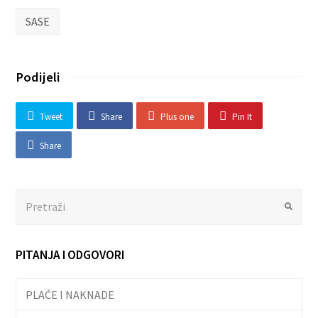
SASE
Podijeli
Tweet
Share
Plus one
Pin It
Share
Search
Submit
PITANJA I ODGOVORI
PLAĆE I NAKNADE