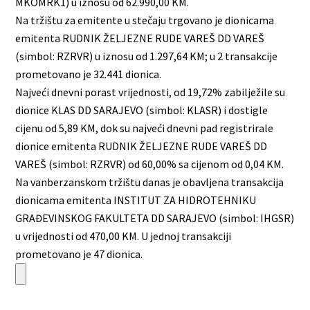
MKOMRK1) u iznosu od 62.990,00 KM.
Na tržištu za emitente u stečaju trgovano je dionicama
emitenta RUDNIK ŽELJEZNE RUDE VAREŠ DD VAREŠ
(simbol: RZRVR) u iznosu od 1.297,64 KM; u 2 transakcije
prometovano je 32.441 dionica.
Najveći dnevni porast vrijednosti, od 19,72% zabilježile su
dionice KLAS DD SARAJEVO (simbol: KLASR) i dostigle
cijenu od 5,89 KM, dok su najveći dnevni pad registrirale
dionice emitenta RUDNIK ŽELJEZNE RUDE VAREŠ DD
VAREŠ (simbol: RZRVR) od 60,00% sa cijenom od 0,04 KM.
Na vanberzanskom tržištu danas je obavljena transakcija
dionicama emitenta INSTITUT ZA HIDROTEHNIKU
GRAĐEVINSKOG FAKULTETA DD SARAJEVO (simbol: IHGSR)
u vrijednosti od 470,00 KM. U jednoj transakciji
prometovano je 47 dionica.