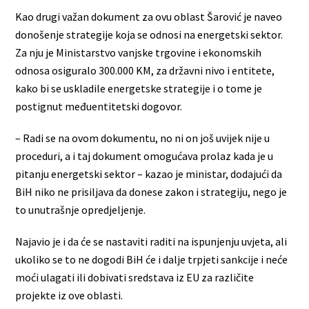
Kao drugi važan dokument za ovu oblast Šarović je naveo
donošenje strategije koja se odnosi na energetski sektor.
Za nju je Ministarstvo vanjske trgovine i ekonomskih
odnosa osiguralo 300.000 KM, za državni nivo i entitete,
kako bi se uskladile energetske strategije i o tome je
postignut međuentitetski dogovor.
– Radi se na ovom dokumentu, no ni on još uvijek nije u
proceduri, a i taj dokument omogućava prolaz kada je u
pitanju energetski sektor – kazao je ministar, dodajući da
BiH niko ne prisiljava da donese zakon i strategiju, nego je
to unutrašnje opredjeljenje.
Najavio je i da će se nastaviti raditi na ispunjenju uvjeta, ali
ukoliko se to ne dogodi BiH će i dalje trpjeti sankcije i neće
moći ulagati ili dobivati sredstava iz EU za različite
projekte iz ove oblasti.