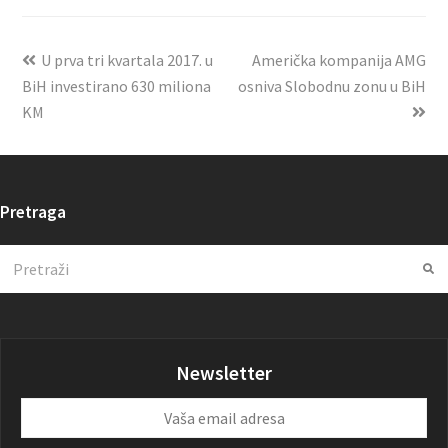
U prva tri kvartala 2017. u
Američka kompanija AMG
BiH investirano 630 miliona
osniva Slobodnu zonu u BiH
KM
Pretraga
Search
Su
Newsletter
Vaša
email