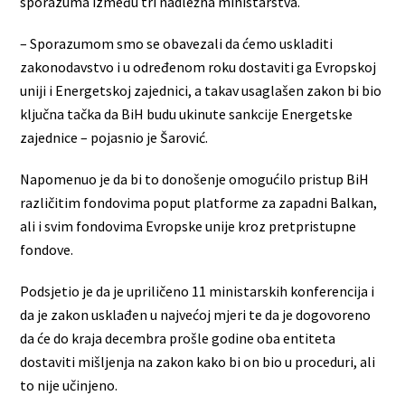
sporazuma između tri nadležna ministarstva.
– Sporazumom smo se obavezali da ćemo uskladiti
zakonodavstvo i u određenom roku dostaviti ga Evropskoj
uniji i Energetskoj zajednici, a takav usaglašen zakon bi bio
ključna tačka da BiH budu ukinute sankcije Energetske
zajednice – pojasnio je Šarović.
Napomenuo je da bi to donošenje omogućilo pristup BiH
različitim fondovima poput platforme za zapadni Balkan,
ali i svim fondovima Evropske unije kroz pretpristupne
fondove.
Podsjetio je da je upriličeno 11 ministarskih konferencija i
da je zakon usklađen u najvećoj mjeri te da je dogovoreno
da će do kraja decembra prošle godine oba entiteta
dostaviti mišljenja na zakon kako bi on bio u proceduri, ali
to nije učinjeno.