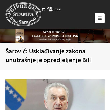
0
Login
NOVO U PRODAJI
PRAKTIKUM ZA PARNIČNI POSTUPAK
- Novelirani Zakon o parničnom postupku -
Šarović: Usklađivanje zakona
unutrašnje je opredjeljenje BiH