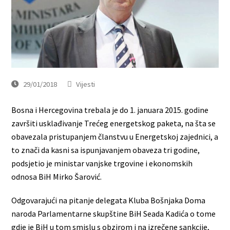
29/01/2018
Vijesti
Bosna i Hercegovina trebala je do 1. januara 2015. godine
završiti usklađivanje Trećeg energetskog paketa, na šta se
obavezala pristupanjem članstvu u Energetskoj zajednici, a
to znači da kasni sa ispunjavanjem obaveza tri godine,
podsjetio je ministar vanjske trgovine i ekonomskih
odnosa BiH Mirko Šarović.
Odgovarajući na pitanje delegata Kluba Bošnjaka Doma
naroda Parlamentarne skupštine BiH Seada Kadića o tome
gdje je BiH u tom smislu s obzirom i na izrečene sankcije,