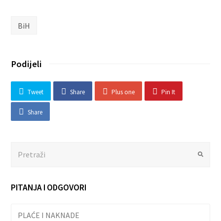
BiH
Podijeli
Tweet
Share
Plus one
Pin It
Share
Search
Submit
PITANJA I ODGOVORI
PLAĆE I NAKNADE