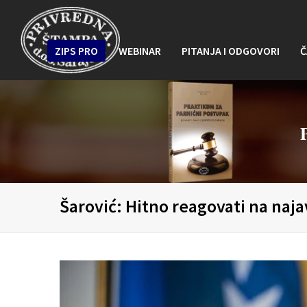
ZIPS PRO
WEBINAR
PITANJA I ODGOVORI
Č
Šarović: Hitno reagovati na naja