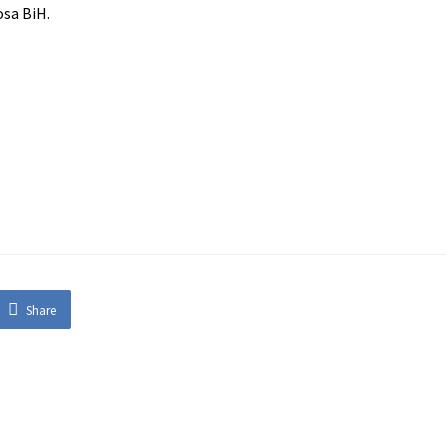
osa BiH.
Share