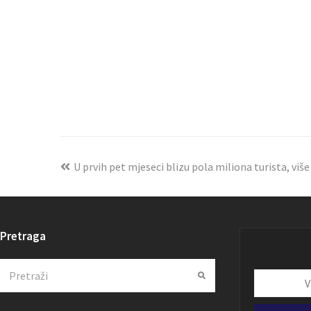
U prvih pet mjeseci blizu pola miliona turista, viš
Pretraga
Search
Submit
Vaša
email