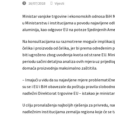
16/07/2018
Vijesti
Ministar vanjske trgovine i ekonomskih odnosa BiH M
u Ministarstvu i institucijama u povodu najavljene odl
aluminija, kao odgovor EU na poteze Sjedinjenih Ame
Na konsultacijama su razmotrene moguće implikacije 
čelika i proizvoda od čelika, jer bi prema određeni
biti ugroženo zbog uvođenja kvota od strane EU. Minis
periodu sačini detaljna analiza ovih mjera uz prijedl
domaća proizvodnja maksimalno zaštitila.
– Imajući u vidu da su najavljene mjere problematične 
su se i EU i BiH obavezale da poštuju pravila slobodn
nadležni Direktorat trgovine EU – istakao je ministar
U cilju pronalaženja najboljih rješenja za privredu, na
nadležnim institucijama zemalja regiona koje će se t