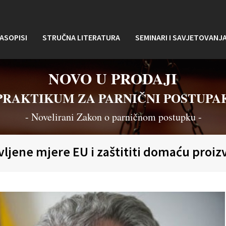
ASOPISI
STRUČNA LITERATURA
SEMINARI I SAVJETOVANJ
NOVO U PRODAJI
PRAKTIKUM ZA PARNIČNI POSTUPA
- Novelirani Zakon o parničnom postupku -
vljene mjere EU i zaštititi domaću proi