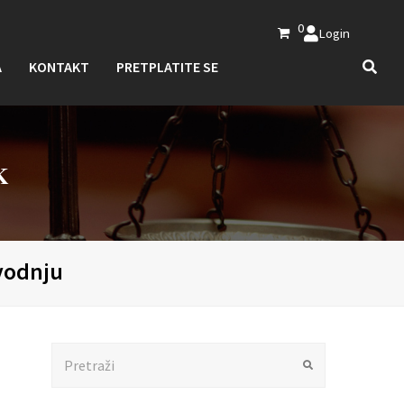
0
Login
A
KONTAKT
PRETPLATITE SE
K
zvodnju
Search
Submit