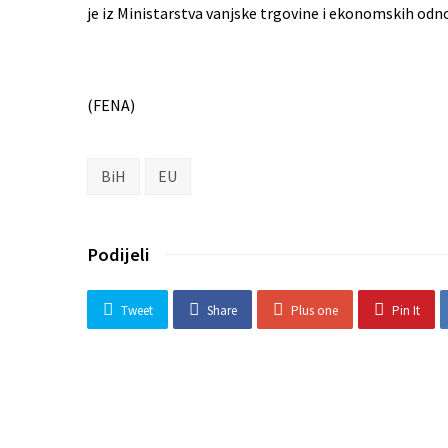
je iz Ministarstva vanjske trgovine i ekonomskih odn
(FENA)
BiH
EU
Podijeli
Tweet
Share
Plus one
Pin It