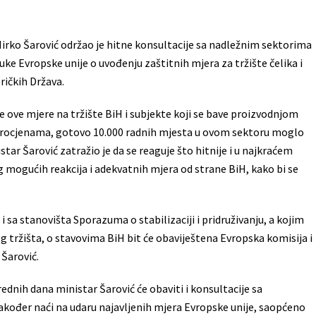
irko Šarović održao je hitne konsultacije sa nadležnim sektorima
uke Evropske unije o uvođenju zaštitnih mjera za tržište čelika i
ričkih Država.
ove mjere na tržište BiH i subjekte koji se bave proizvodnjom
m procjenama, gotovo 10.000 radnih mjesta u ovom sektoru moglo
tar Šarović zatražio je da se reaguje što hitnije i u najkraćem
og mogućih reakcija i adekvatnih mjera od strane BiH, kako bi se
i sa stanovišta Sporazuma o stabilizaciji i pridruživanju, a kojim
og tržišta, o stavovima BiH bit će obaviještena Evropska komisija i
 Šarović.
rednih dana ministar Šarović će obaviti i konsultacije sa
akođer naći na udaru najavljenih mjera Evropske unije, saopćeno