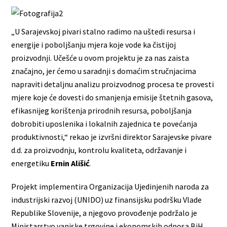
„U Sarajevskoj pivari stalno radimo na uštedi resursa i
energije i poboljšanju mjera koje vode ka čistijoj
proizvodnji. Učešće u ovom projektu je za nas zaista
značajno, jer ćemo u saradnji s domaćim stručnjacima
napraviti detaljnu analizu proizvodnog procesa te provesti
mjere koje će dovesti do smanjenja emisije štetnih gasova,
efikasnijeg korištenja prirodnih resursa, poboljšanja
dobrobiti uposlenika i lokalnih zajednica te povećanja
produktivnosti,“ rekao je izvršni direktor Sarajevske pivare
d.d. za proizvodnju, kontrolu kvaliteta, održavanje i
energetiku
Ernin Ališić
.
Projekt implementira Organizacija Ujedinjenih naroda za
industrijski razvoj (UNIDO) uz finansijsku podršku Vlade
Republike Slovenije, a njegovo provođenje podržalo je
Ministarstvo vanjske trgovine i ekonomskih odnosa BiH.