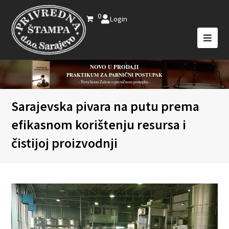
0
Login
NOVO U PRODAJI
PRAKTIKUM ZA PARNIČNI POSTUPAK
- Novelirani Zakon o parničnom postupku -
Sarajevska pivara na putu prema
efikasnom korištenju resursa i
čistijoj proizvodnji