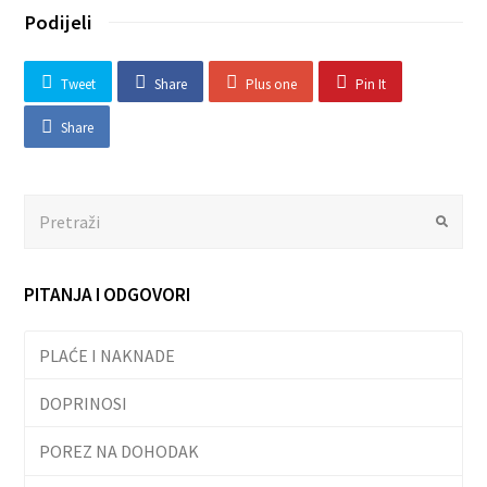
Podijeli
Tweet
Share
Plus one
Pin It
Share
Search
Submit
PITANJA I ODGOVORI
PLAĆE I NAKNADE
DOPRINOSI
POREZ NA DOHODAK