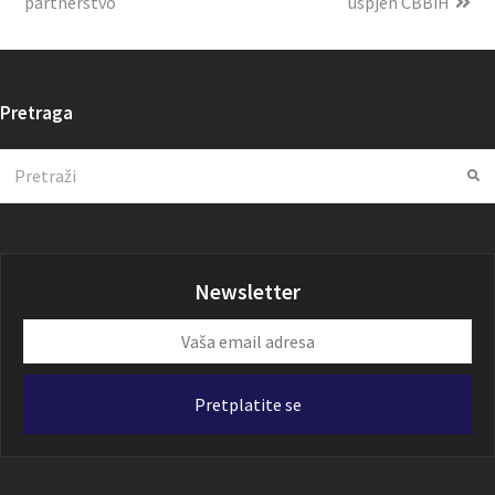
partnerstvo
uspjeh CBBiH
Pretraga
Search
Su
Newsletter
Vaša
email
adresa
Pretplatite se