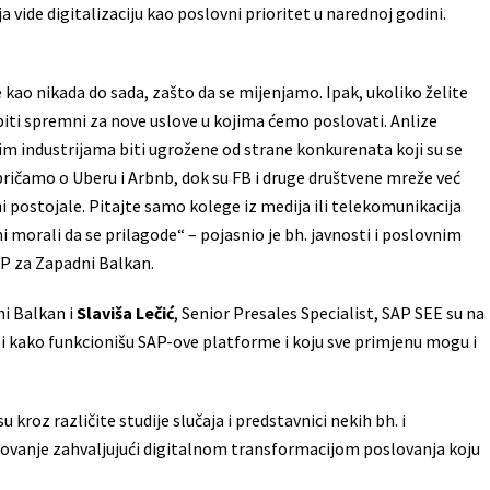
ide digitalizaciju kao poslovni prioritet u narednoj godini.
kao nikada do sada, zašto da se mijenjamo. Ipak, ukoliko želite
biti spremni za nove uslove u kojima ćemo poslovati. Anlize
jim industrijama biti ugrožene od strane konkurenata koji su se
ričamo o Uberu i Arbnb, dok su FB i druge društvene mreže već
 postojale. Pitajte samo kolege iz medija ili telekomunikacija
ni morali da se prilagode“ – pojasnio je bh. javnosti i poslovnim
P za Zapadni Balkan.
i Balkan i
Slaviša Lečić
, Senior Presales Specialist, SAP SEE su na
nili kako funkcionišu SAP-ove platforme i koju sve primjenu mogu i
 kroz različite studije slučaja i predstavnici nekih bh. i
slovanje zahvaljujući digitalnom transformacijom poslovanja koju