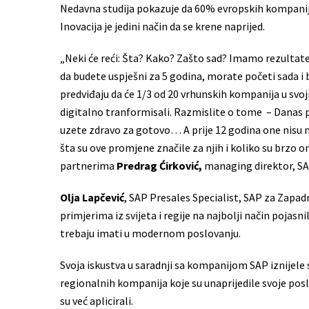
Nedavna studija pokazuje da 60% evropskih kompanija v
Inovacija je jedini način da se krene naprijed.
„Neki će reći: Šta? Kako? Zašto sad? Imamo rezultate 
da budete uspješni za 5 godina, morate početi sada i 
predviđaju da će 1/3 od 20 vrhunskih kompanija u svo
digitalno tranformisali. Razmislite o tome – Danas p
uzete zdravo za gotovo… A prije 12 godina one nisu ni
šta su ove promjene značile za njih i koliko su brzo o
partnerima
Predrag Ćirković,
managing direktor, SA
Olja Lapčević
, SAP Presales Specialist, SAP za Zapadn
primjerima iz svijeta i regije na najbolji način pojas
trebaju imati u modernom poslovanju.
Svoja iskustva u saradnji sa kompanijom SAP iznijele su
regionalnih kompanija koje su unaprijedile svoje po
su već aplicirali.