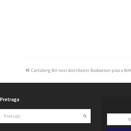
Carlsberg BH novi distributer Budweiser piva u Bi
Pretraga
Search
Submit
Vaša
email