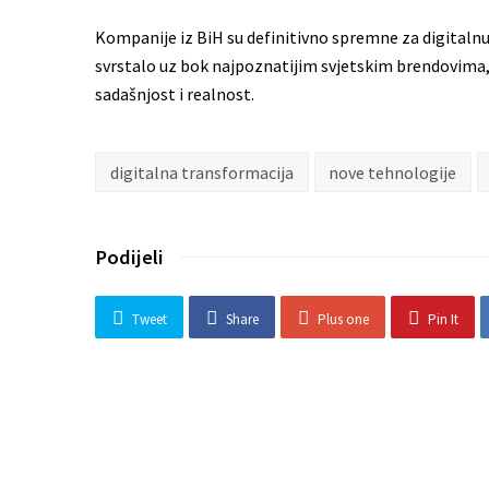
Kompanije iz BiH su definitivno spremne za digitalnu 
svrstalo uz bok najpoznatijim svjetskim brendovima,
sadašnjost i realnost.
digitalna transformacija
nove tehnologije
Podijeli
Tweet
Share
Plus one
Pin It