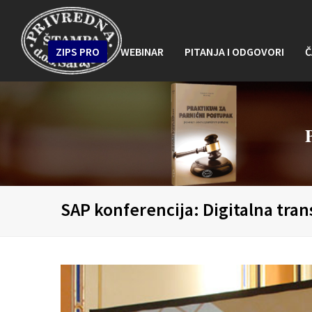
ZIPS PRO
WEBINAR
PITANJA I ODGOVORI
Č
SAP konferencija: Digitalna tran