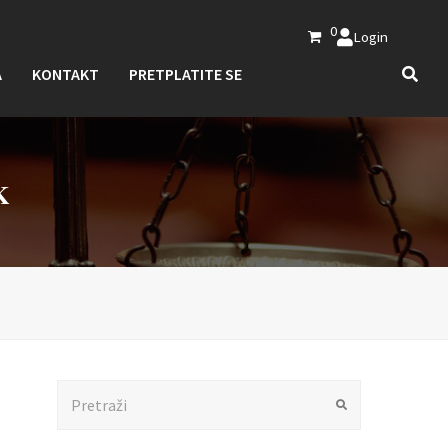
0
Login
A
KONTAKT
PRETPLATITE SE
K
Search
Submit