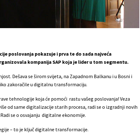
cije poslovanja pokazuje i prva te do sada najveća
 organizovala kompanija SAP koja je lider u tom segmentu.
njost. Dešava se širom svijeta, na Zapadnom Balkanu i u Bosni i
iko zakoračile u digitalnu transformaciju.
prave tehnologije koja će pomoći rastu vašeg poslovanja! Veza
više od same digitalizacije starih procesa, radi se o izgradnji novih
 Radi se o osvajanju digitalne ekonomije.
ije – to je ključ digitalne transformacije.