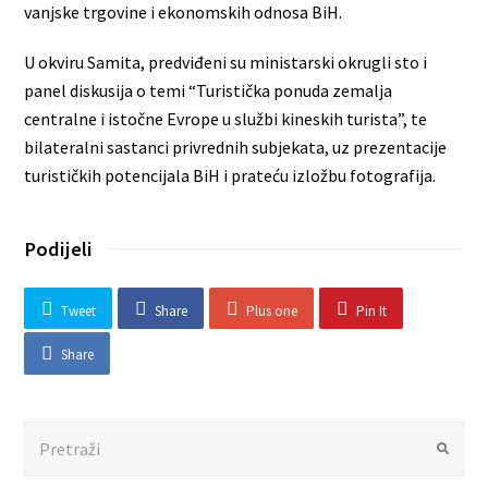
vanjske trgovine i ekonomskih odnosa BiH.
U okviru Samita, predviđeni su ministarski okrugli sto i
panel diskusija o temi “Turistička ponuda zemalja
centralne i istočne Evrope u službi kineskih turista”, te
bilateralni sastanci privrednih subjekata, uz prezentacije
turističkih potencijala BiH i prateću izložbu fotografija.
Podijeli
Tweet
Share
Plus one
Pin It
Share
Search
Submit