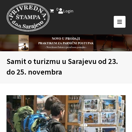
0
Login
NOVO U PRODAJI
PRAKTIKUM ZA PARNIČNI POSTUPAK
- Novelirani Zakon o parničnom postupku -
Samit o turizmu u Sarajevu od 23.
do 25. novembra