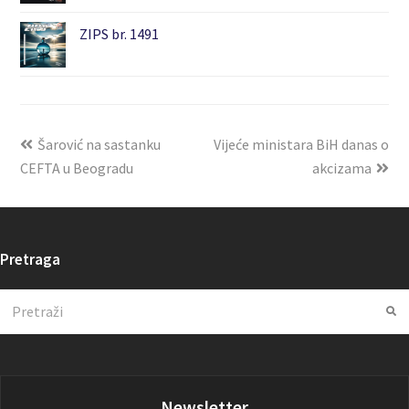
ZIPS br. 1491
Šarović na sastanku
Vijeće ministara BiH danas o
CEFTA u Beogradu
akcizama
Pretraga
Search
Su
Newsletter