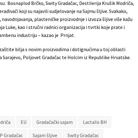
 su: Bosnaplod Brčko, Swity Gradačac, Destilerija Krušik Modriča,
rađivači koji su najavili sudjelovanje na Sajmu šljive. Svakako,
 navodnjavanja, plasteničke proizvodnje i izvoza šljive više kažu
a Luke, kao i stručni radnici organizacija i tvrtki koje prate i
ambenu industriju – kazao je Prnjat.
zaštite bilja s novim proizvodima i dotignućima u toj oblasti
 Sarajevo, Poljovet Gradačac te Holcim iz Republike Hrvatske.
odriča
EU
Gradačački sajam
Lactalis BH
P Gradačac
Sajam šljive
Swity Gradačac