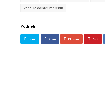
Voćni rasadnik Srebrenik
Podijeli
Tweet
Share
Plus one
Pin It