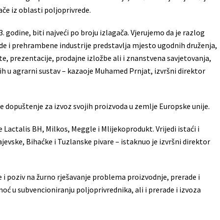
če iz oblasti poljoprivrede.
. godine, biti najveći po broju izlagača. Vjerujemo da je razlog
ede i prehrambene industrije predstavlja mjesto ugodnih druženja,
ete, prezentacije, prodajne izložbe ali i znanstvena savjetovanja,
ih u agrarni sustav – kazaoje Muhamed Prnjat, izvršni direktor
 dopuštenje za izvoz svojih proizvoda u zemlje Europske unije.
Lactalis BH, Milkos, Meggle i Mlijekoprodukt. Vrijedi istaći i
jevske, Bihaćke i Tuzlanske pivare – istaknuo je izvršni direktor
e i poziv na žurno rješavanje problema proizvodnje, prerade i
ć u subvencioniranju poljoprivrednika, ali i prerade i izvoza