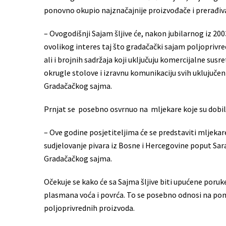
ponovno okupio najznačajnije proizvođače i prerađiva
– Ovogodišnji Sajam šljive će, nakon jubilarnog iz 2003
ovolikog interes taj što gradačački sajam poljoprivr
ali i brojnih sadržaja koji uključuju komercijalne susr
okrugle stolove i izravnu komunikaciju svih uklujučen
Gradačačkog sajma.
Prnjat se posebno osvrnuo na mljekare koje su dobile
– Ove godine posjetiteljima će se predstaviti mljekare 
sudjelovanje pivara iz Bosne i Hercegovine poput Sara
Gradačačkog sajma.
Očekuje se kako će sa Sajma šljive biti upućene poruk
plasmana voća i povrća. To se posebno odnosi na pomo
poljoprivrednih proizvoda.