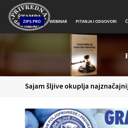
ZIPS PRO
WEBINAR
PITANJA I ODGOVORI
Č
Sajam šljive okuplja najznačajni