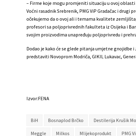
– Firme koje mogu promjeniti situaciju u ovoj oblasti
Voćni rasadnik Srebrenik, PMG ViP Gradačac i drugi pre
očekujemo da o ovoj ali i temama kvalitete zemljišta,
profesori sa poljoprivrednih fakulteta iz Osijeka i Banj
svojim proizvodima unapređuju poljoprivredu i prehr
Dodao je kako će se glede pitanja umjetne gnojidbe i 
predstaviti Novoprom Modriča, GIKIL Lukavac, Genera
Izvor:FENA
BiH
Bosnaplod Brčko
Destilerija Krušik M
Meggle
Milkos
Mlijekoprodukt
PMG Vi