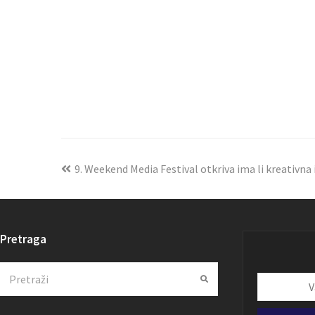
9. Weekend Media Festival otkriva ima li kreativna 
Pretraga
Search
Submit
Vaša
email