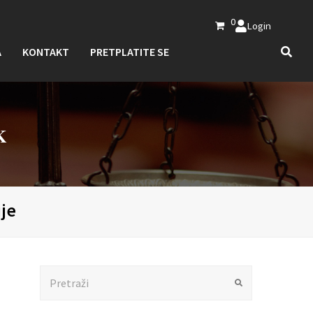
0
Login
A
KONTAKT
PRETPLATITE SE
K
ije
Search
Submit