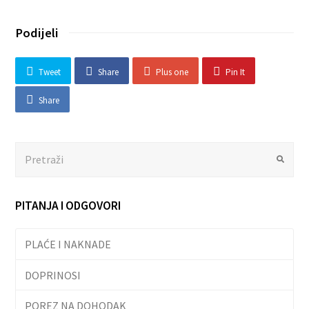
Podijeli
Tweet
Share
Plus one
Pin It
Share
Search
Submit
PITANJA I ODGOVORI
PLAĆE I NAKNADE
DOPRINOSI
POREZ NA DOHODAK