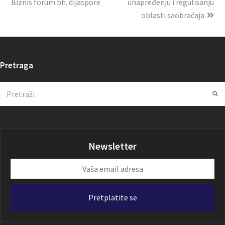
Biznis forum bh. dijaspore
unapređenju i regulisanju
oblasti saobraćaja
Pretraga
Search
Su
Newsletter
Vaša
email
adresa
Pretplatite se