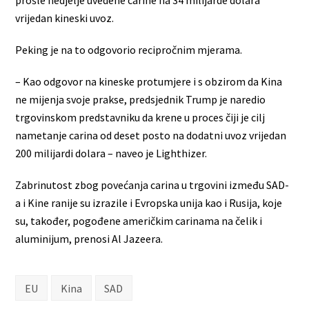
vrijedan kineski uvoz.
Peking je na to odgovorio recipročnim mjerama.
– Kao odgovor na kineske protumjere i s obzirom da Kina
ne mijenja svoje prakse, predsjednik Trump je naredio
trgovinskom predstavniku da krene u proces čiji je cilj
nametanje carina od deset posto na dodatni uvoz vrijedan
200 milijardi dolara – naveo je Lighthizer.
Zabrinutost zbog povećanja carina u trgovini između SAD-
a i Kine ranije su izrazile i Evropska unija kao i Rusija, koje
su, također, pogođene američkim carinama na čelik i
aluminijum, prenosi Al Jazeera.
EU
Kina
SAD