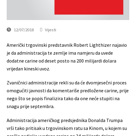
12/07/2018
Vijesti
Američki trgovinski predstavnik Robert Lighthizer najavio
je da administracija te zemlje ima namjeru da uvede
dodatne carine od deset posto na 200 milijardi dolara
vrijedan kineski uvoz.
Zvaničnici administracije rekli su da će dvomjesečni proces
omogućiti javnosti da komentariše predložene carine, prije
nego što se popis finalizira tako da one neće stupiti na
snagu prije septembra.
Administracija američkog predsjednika Donalda Trumpa
vrši tako pritisak u trgovinskom ratu sa Kinom, u kojem su
prošle nedjelje uvedene carine na 34 milijarde dolara