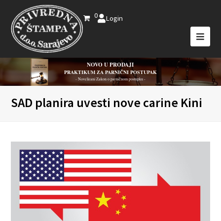
0
Login
NOVO U PRODAJI
PRAKTIKUM ZA PARNIČNI POSTUPAK
- Novelirani Zakon o parničnom postupku -
SAD planira uvesti nove carine Kini