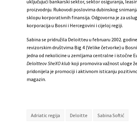
uključujući bankarski sektor, sektor osiguranja, leasi
proizvodnju. Rukovodi poslovima dubinskog snimanja
sklopu korporativnih finansija. Odgovorna je za uslug
korporacija u Bosni i Hercegovini i cijeloj regiji.
Sabina se pridružila Deloitteu u februaru 2002. godin
revizorskim društvima Big 4 (Velike četvorke) u Bosni i
jedna od nekolicine u zemljama centralne i istočne E
Deloitteov SheXO klub
koji promovira važnost uloge ž
pridonijela je promociji i aktivnom isticanju pozitiv
magazin.
Adriatic regija
Deloitte
Sabina Softić