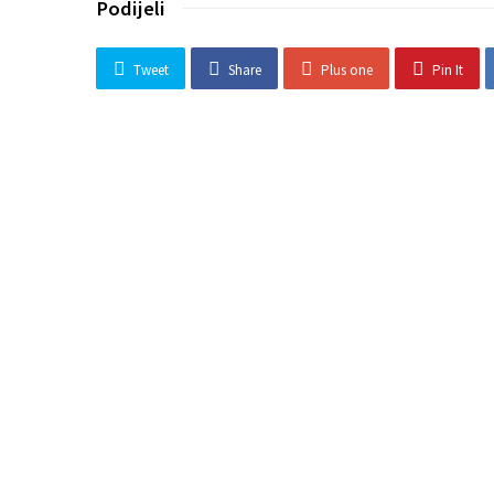
Podijeli
Tweet
Share
Plus one
Pin It