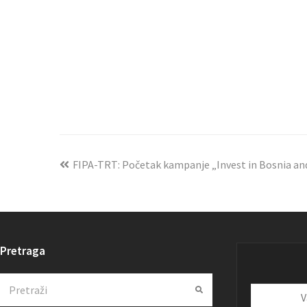
FIPA-TRT: Početak kampanje „Invest in Bosnia a
Pretraga
Search
Submit
Vaša