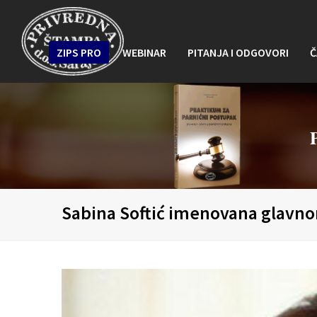
ZIPS PRO
WEBINAR
PITANJA I ODGOVORI
Č
Sabina Softić imenovana glavnom