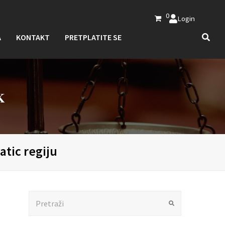
0
Login
A
KONTAKT
PRETPLATITE SE
K
atic regiju
Search
Submit