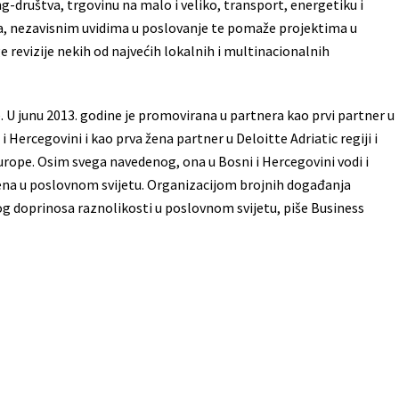
ng-društva, trgovinu na malo i veliko, transport, energetiku i
, nezavisnim uvidima u poslovanje te pomaže projektima u
e revizije nekih od najvećih lokalnih i multinacionalnih
e. U junu 2013. godine je promovirana u partnera kao prvi partner u
 Hercegovini i kao prva žena partner u Deloitte Adriatic regiji i
urope. Osim svega navedenog, ona u Bosni i Hercegovini vodi i
ena u poslovnom svijetu. Organizacijom brojnih događanja
nog doprinosa raznolikosti u poslovnom svijetu, piše Business