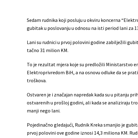
Sedam rudnika koji posluju u okviru koncerna “Elektr
gubitak u poslovanju u odnosu na isti period lani za 
Lani su rudnici u prvoj polovini godine zabilježili gub
tačno 31 milion KM.
To je rezultat mjera koje su predložili Ministarstvo e
Elektroprivredom BiH, a na osnovu odluke da se prati d
troškova.
Ostvaren je i značajan napredak kada su u pitanju prih
ostvarenih u prošloj godini, ali kada se analiziraju tr
manji nego lani.
Pojedinačno gledajući, Rudnik Kreka smanjio je gubita
prvoj polovini ove godine iznosi 14,3 miliona KM. Rud