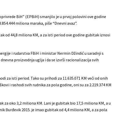
oprivrede BiH” (EPBiH) smanjilo je u prvoj polovini ove godine
13.854.444 miliona maraka, piše “Dnevni avaz”.
itak od 44,8 miliona KM, a za isti period ove godine gubitak iznosi
nergije i rudarstva FBiH i ministar Nermin Džindić u saradnji s
nevna proizvodnja uglja i da se izvrši racionalizacija svih
odi za isti period. Tako su prihodi za 11.635.071 KM veći od onih
oškovi i rashodi svih rudnika za pola godine, oni su za 2.219.374 KM
k za oko 3,2 miliona KM. Lani je gubitak bio 17,5 miliona KM, a u
nik Đurđevik 2015. je imao gubitak od 4,4 miliona KM, a za pola