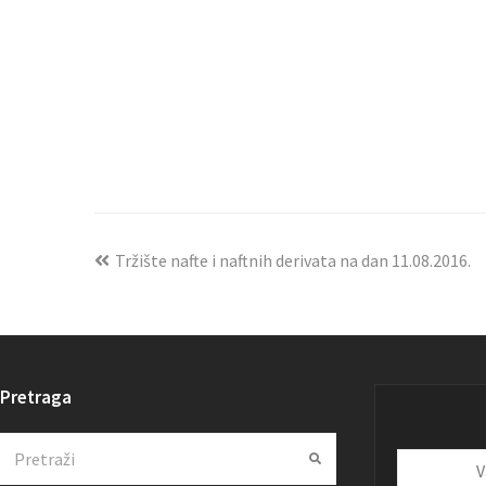
Tržište nafte i naftnih derivata na dan 11.08.2016.
Pretraga
Search
Submit
Vaša