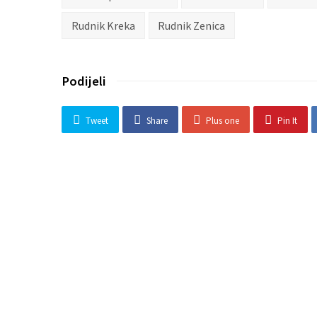
Rudnik Kreka
Rudnik Zenica
Podijeli
Tweet
Share
Plus one
Pin It