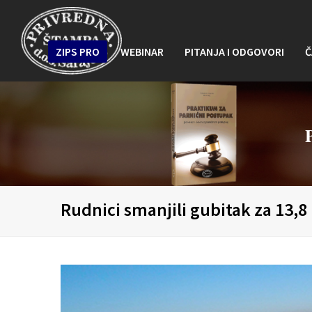
ZIPS PRO
WEBINAR
PITANJA I ODGOVORI
Č
Rudnici smanjili gubitak za 13,8