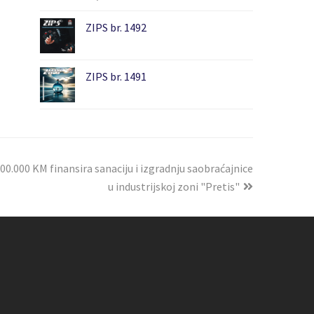
ZIPS br. 1492
ZIPS br. 1491
00.000 KM finansira sanaciju i izgradnju saobraćajnice
u industrijskoj zoni "Pretis"