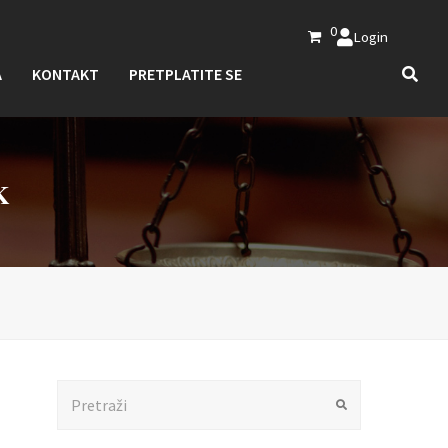
0
Login
A
KONTAKT
PRETPLATITE SE
K
Search
Submit