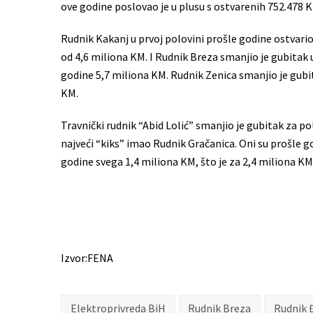
ove godine poslovao je u plusu s ostvarenih 752.478 
Rudnik Kakanj u prvoj polovini prošle godine ostvario 
od 4,6 miliona KM. I Rudnik Breza smanjio je gubitak u
godine 5,7 miliona KM. Rudnik Zenica smanjio je gubit
KM.
Travnički rudnik “Abid Lolić” smanjio je gubitak za po
najveći “kiks” imao Rudnik Gračanica. Oni su prošle go
godine svega 1,4 miliona KM, što je za 2,4 miliona KM
Izvor:FENA
Elektroprivreda BiH
Rudnik Breza
Rudnik 