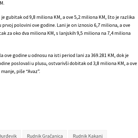
KM.
je gubitak od 9,8 miliona KM, a ove 5,2 miliona KM, što je razlika
 prvoj polovini ove godine. Lani je on iznosio 6,7 miliona, a ove
ak za oko dva miliona KM, s lanjskih 9,5 miliona na 7,4 miliona
la ove godine u odnosu na isti period lani za 369.281 KM, dok je
dine poslovali u plusu, ostvarivši dobitak od 3,8 miliona KM, a ove
 manje, piše “Avaz”.
Đurđevik
Rudnik Gračanica
Rudnik Kakanj