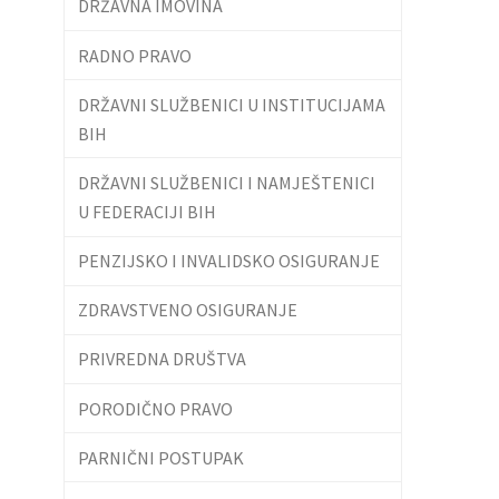
DRŽAVNA IMOVINA
RADNO PRAVO
DRŽAVNI SLUŽBENICI U INSTITUCIJAMA
BIH
DRŽAVNI SLUŽBENICI I NAMJEŠTENICI
U FEDERACIJI BIH
PENZIJSKO I INVALIDSKO OSIGURANJE
ZDRAVSTVENO OSIGURANJE
PRIVREDNA DRUŠTVA
PORODIČNO PRAVO
PARNIČNI POSTUPAK