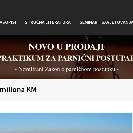
ASOPISI
STRUČNA LITERATURA
SEMINARI I SAVJETOVANJ
NOVO U PRODAJI
PRAKTIKUM ZA PARNIČNI POSTUPA
- Novelirani Zakon o parničnom postupku -
 miliona KM