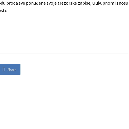
riodu proda sve ponuđene svoje trezorske zapise, u ukupnom iznosu
osto.
Share