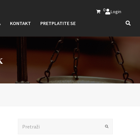
0
Login
A
KONTAKT
PRETPLATITE SE
K
Search
Submit