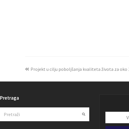
Projekt u cilju poboljšanja kvaliteta života za oko 
Pretraga
Search
Submit
Vaša
email