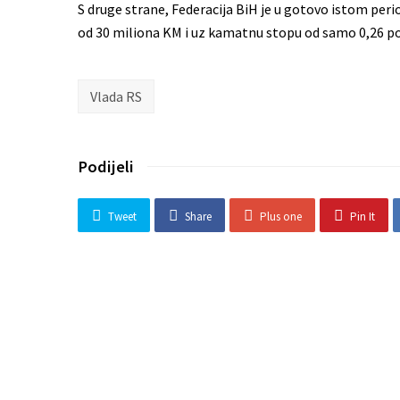
S druge strane, Federacija BiH je u gotovo istom pe
od 30 miliona KM i uz kamatnu stopu od samo 0,26 p
Vlada RS
Podijeli
Tweet
Share
Plus one
Pin It