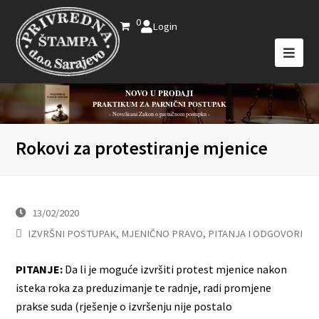
0
Login
NOVO U PRODAJI
PRAKTIKUM ZA PARNIČNI POSTUPAK
- Novelirani Zakon o parničnom postupku -
Rokovi za protestiranje mjenice
13/02/2020
IZVRŠNI POSTUPAK
,
MJENIČNO PRAVO
,
PITANJA I ODGOVORI
PITANJE:
Da li je moguće izvršiti protest mjenice nakon
isteka roka za preduzimanje te radnje, radi promjene
prakse suda (rješenje o izvršenju nije postalo