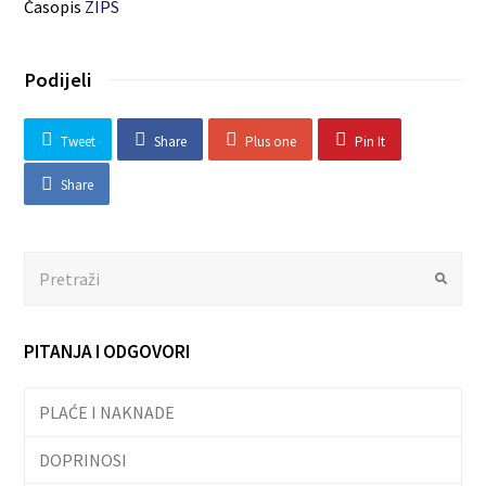
Časopis
ZIPS
Podijeli
Tweet
Share
Plus one
Pin It
Share
Search
Submit
PITANJA I ODGOVORI
PLAĆE I NAKNADE
DOPRINOSI