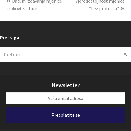
Datum izdavanja mjenice
Vjerodostojnost mjenice
i rokovi zastare
“bez protesta”
Pretraga
Search
Su
Newsletter
Vaša
email
adresa
Pretplatite se