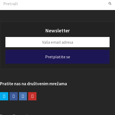
Search
Su
Newsletter
Vaša
email
adresa
Pretplatite se
Pratite nas na društvenim mrežama