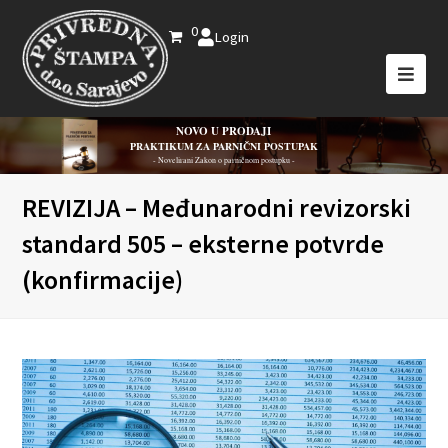
0
Login
NOVO U PRODAJI
PRAKTIKUM ZA PARNIČNI POSTUPAK
- Novelirani Zakon o parničnom postupku -
REVIZIJA – Međunarodni revizorski
standard 505 – eksterne potvrde
(konfirmacije)