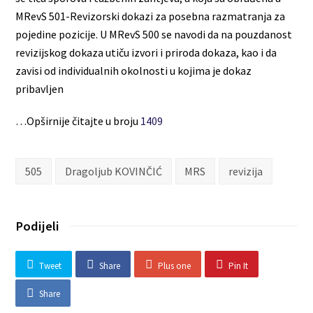
MRevS 501-Revizorski dokazi za posebna razmatranja za
pojedine pozicije. U MRevS 500 se navodi da na pouzdanost
revizijskog dokaza utiču izvori i priroda dokaza, kao i da
zavisi od individualnih okolnosti u kojima je dokaz
pribavljen
…Opširnije čitajte u broju
1409
505
Dragoljub KOVINČIĆ
MRS
revizija
Podijeli
Tweet
Share
Plus one
Pin It
Share