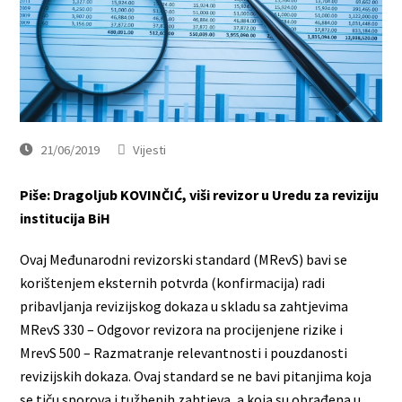
21/06/2019
Vijesti
Piše: Dragoljub KOVINČIĆ, viši revizor u Uredu za reviziju
institucija BiH
Ovaj Međunarodni revizorski standard (MRevS) bavi se
korištenjem eksternih potvrda (konfirmacija) radi
pribavljanja revizijskog dokaza u skladu sa zahtjevima
MRevS 330 – Odgovor revizora na procijenjene rizike i
MrevS 500 – Razmatranje relevantnosti i pouzdanosti
revizijskih dokaza. Ovaj standard se ne bavi pitanjima koja
se tiču sporova i tužbenih zahtjeva, a koja su obrađena u