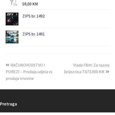
59,00
KM
ZIPS br. 1492
ZIPS br. 1491
RAČUNOVODSTVO I
Vlada FBiH: Za razvoj
POREZI – Prodaja udjela vs
željeznica 7.673.000 KM
prodaja imovine
Pretraga