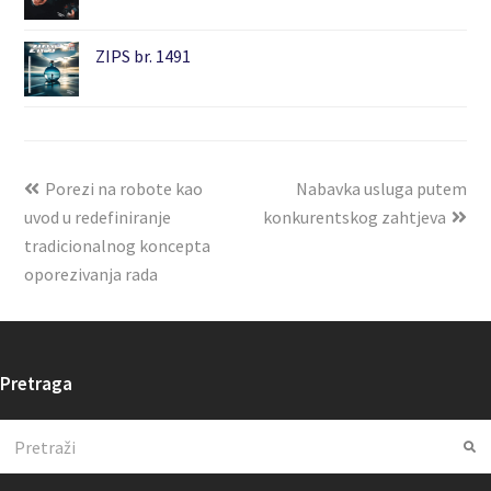
ZIPS br. 1491
Porezi na robote kao
Nabavka usluga putem
uvod u redefiniranje
konkurentskog zahtjeva
tradicionalnog koncepta
oporezivanja rada
Pretraga
Search
Su