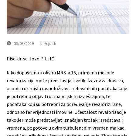
05/03/2019
Vijesti
Piše: dr. sc. Jozo PILJIĆ
Iako dopuštena u okviru MRS-a 16, primjena metode
revalorizacije može predstavljati veliki izazov za društva,
osobito u smislu raspoloživosti relevantnih podataka koje
je potrebno objaviti u financijskim izvještajima, te
podataka koji su potrebni za određivanje revalorizirane,
odnosno fer vrijednosti imovine. Učestalost revalorizacije
također može predstavljati značajan trošak i sredstava i
vremena, pogotovo u ovim turbulentnim vremenima kad
se tržišna vrijednost često i značajno mijenja. Zbog toga je