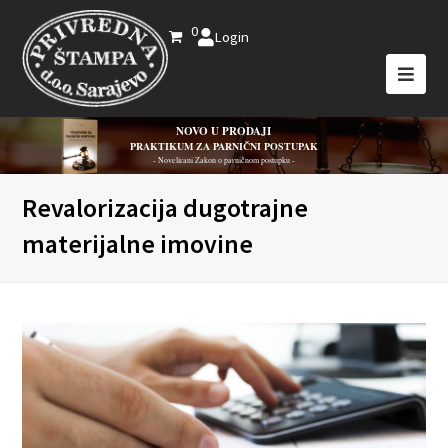
0
Login
NOVO U PRODAJI
PRAKTIKUM ZA PARNIČNI POSTUPAK
- Novelirani Zakon o parničnom postupku -
Revalorizacija dugotrajne
materijalne imovine