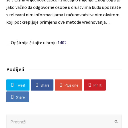
jako važno da odgovorne osobe u društvima budu upoznate
s relevantnim informacijama i računovodstvenim okvirom
koji potkrepljuje primjenu ove metode vrednovanja…
…Opširnije čitajte u broju
1402
Podijeli
Tweet
Share
Plus one
Pin It
Share
Search
Submit