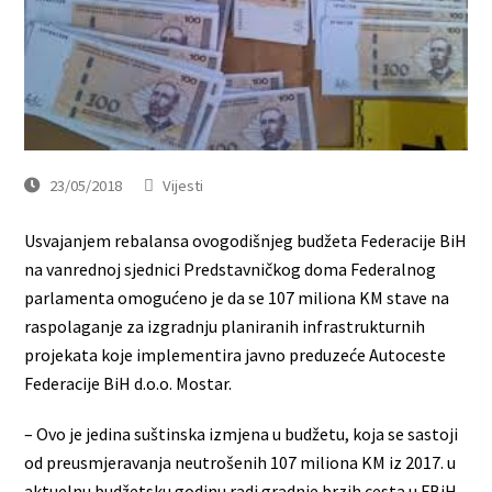
23/05/2018
Vijesti
Usvajanjem rebalansa ovogodišnjeg budžeta Federacije BiH
na vanrednoj sjednici Predstavničkog doma Federalnog
parlamenta omogućeno je da se 107 miliona KM stave na
raspolaganje za izgradnju planiranih infrastrukturnih
projekata koje implementira javno preduzeće Autoceste
Federacije BiH d.o.o. Mostar.
– Ovo je jedina suštinska izmjena u budžetu, koja se sastoji
od preusmjeravanja neutrošenih 107 miliona KM iz 2017. u
aktuelnu budžetsku godinu radi gradnje brzih cesta u FBiH.