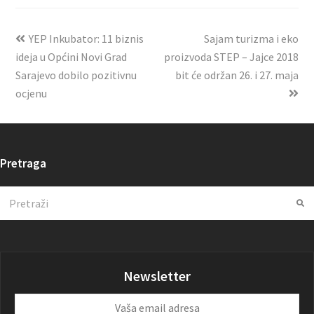
YEP Inkubator: 11 biznis
Sajam turizma i eko
ideja u Općini Novi Grad
proizvoda STEP – Jajce 2018
Sarajevo dobilo pozitivnu
bit će održan 26. i 27. maja
ocjenu
Pretraga
Search
Su
Newsletter
Vaša