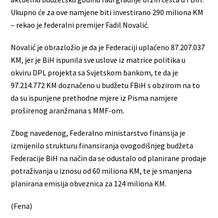
Ukupno će za ove namjene biti investirano 290 miliona KM
– rekao je federalni premijer Fadil Novalić.
Novalić je obrazložio je da je Federaciji uplaćeno 87.207.037
KM, jer je BiH ispunila sve uslove iz matrice politika u
okviru DPL projekta sa Svjetskom bankom, te da je
97.214.772 KM doznačeno u budžetu FBiH s obzirom na to
da su ispunjene prethodne mjere iz Pisma namjere
proširenog aranžmana s MMF-om.
Zbog navedenog, Federalno ministarstvo finansija je
izmijenilo strukturu finansiranja ovogodišnjeg budžeta
Federacije BiH na način da se odustalo od planirane prodaje
potraživanja u iznosu od 60 miliona KM, te je smanjena
planirana emisija obveznica za 124 miliona KM.
(Fena)