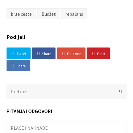
brze ceste
Budžet
rebalans
Podijeli
Tweet
Share
Plus one
Pin It
Share
Search
Submit
PITANJA I ODGOVORI
PLAĆE I NAKNADE