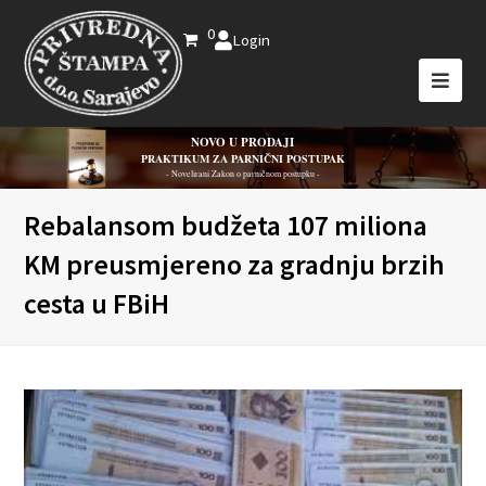
0
Login
NOVO U PRODAJI
PRAKTIKUM ZA PARNIČNI POSTUPAK
- Novelirani Zakon o parničnom postupku -
Rebalansom budžeta 107 miliona
KM preusmjereno za gradnju brzih
cesta u FBiH