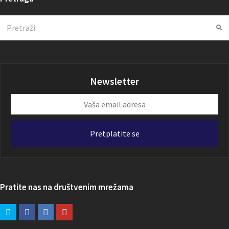
Search
Su
Newsletter
Vaša
email
adresa
Pretplatite se
Pratite nas na društvenim mrežama