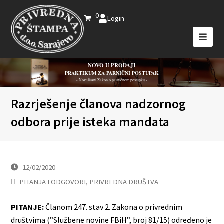
0
Login
NOVO U PRODAJI
PRAKTIKUM ZA PARNIČNI POSTUPAK
- Novelirani Zakon o parničnom postupku -
Razrješenje članova nadzornog
odbora prije isteka mandata
12/02/2020
PITANJA I ODGOVORI
,
PRIVREDNA DRUŠTVA
PITANJE:
Članom 247. stav 2. Zakona o privrednim
društvima (”Službene novine FBiH”, broj 81/15) određeno je