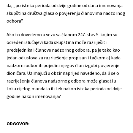
da, „po isteku perioda od dvije godine od dana imenovanja
skupština društva glasa o povjerenju članovima nadzornog
odbora”.
Ako to dovedemo u vezu sa članom 247. stav 5. kojim su
određeni slučajevi kada skupština može razriješiti
predsjednika i članove nadzornog odbora, pa je tako kao
jedan od uslova za razriješenje propisan i tačkom a) kada
nadzorni odbor ili pojedini njegov član izgubi povjerenje
dioničara. Uzimajući u obzir naprijed navedeno, da li se o
razriješenju članova nadzornog odbora može glasati u
toku cijelog mandata ili tek nakon isteka perioda od dvije
godine nakon imenovanja?
ODGOVOR: