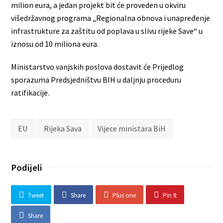
milion eura, a jedan projekt bit će proveden u okviru
višedržavnog programa „Regionalna obnova i unapređenje
infrastrukture za zaštitu od poplava u slivu rijeke Save“ u
iznosu od 10 miliona eura.
Ministarstvo vanjskih poslova dostavit će Prijedlog
sporazuma Predsjedništvu BIH u daljnju proceduru
ratifikacije.
EU
Rijeka Sava
Vijece ministara BiH
Podijeli
Tweet
Share
Plus one
Pin It
Share