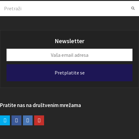
Search
Su
Newsletter
Vaša
email
adresa
Pretplatite se
Pratite nas na društvenim mrežama