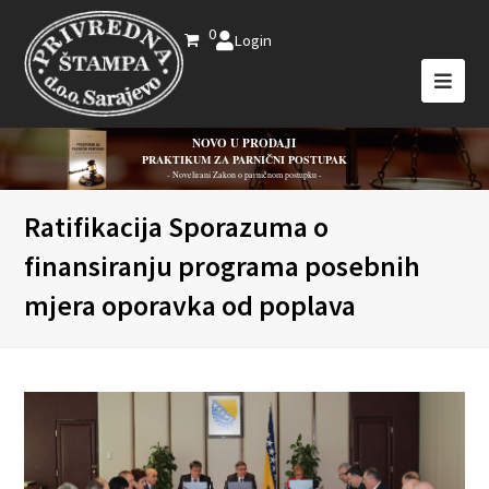
0
Login
NOVO U PRODAJI
PRAKTIKUM ZA PARNIČNI POSTUPAK
- Novelirani Zakon o parničnom postupku -
Ratifikacija Sporazuma o
finansiranju programa posebnih
mjera oporavka od poplava