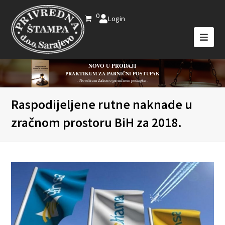
0
Login
NOVO U PRODAJI
PRAKTIKUM ZA PARNIČNI POSTUPAK
- Novelirani Zakon o parničnom postupku -
Raspodijeljene rutne naknade u
zračnom prostoru BiH za 2018.