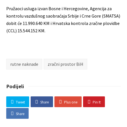
Pružaoci usluga izvan Bosne i Hercegovine, Agencija za
kontrolu vazdušnog saobraćaja Srbije i Crne Gore (SMATSA)
dobit će 11.990.640 KM i Hrvatska kontrola zračne plovidbe
(CCL) 15.544.152 KM.
rutne naknade
zračni prostor BiH
Podijeli
Tweet
Share
Plus one
Pin It
Share