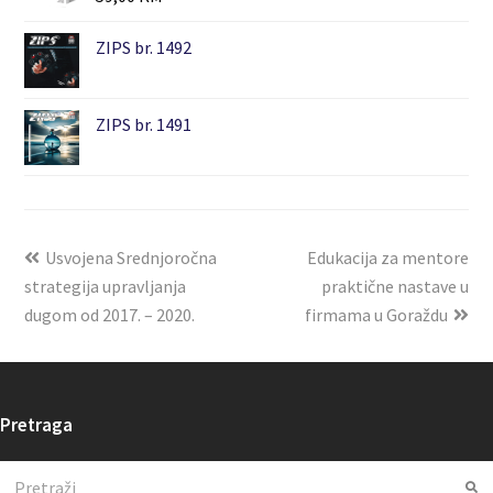
ZIPS br. 1492
ZIPS br. 1491
Usvojena Srednjoročna
Edukacija za mentore
strategija upravljanja
praktične nastave u
dugom od 2017. – 2020.
firmama u Goraždu
Pretraga
Search
Su