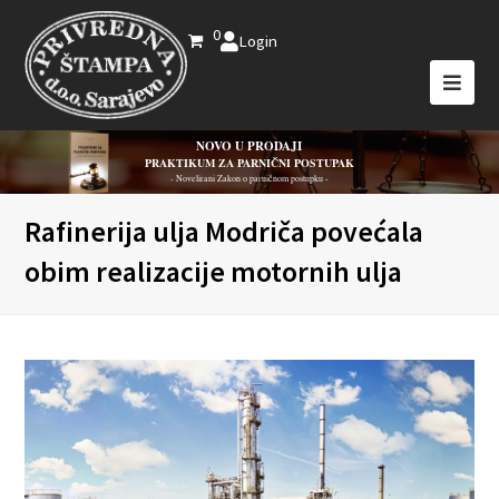
0
Login
NOVO U PRODAJI
PRAKTIKUM ZA PARNIČNI POSTUPAK
- Novelirani Zakon o parničnom postupku -
Rafinerija ulja Modriča povećala
obim realizacije motornih ulja