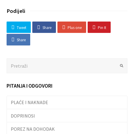
Podijeli
Tweet
Share
Plus one
Pin It
Share
Search
Submit
PITANJA I ODGOVORI
PLAĆE I NAKNADE
DOPRINOSI
POREZ NA DOHODAK