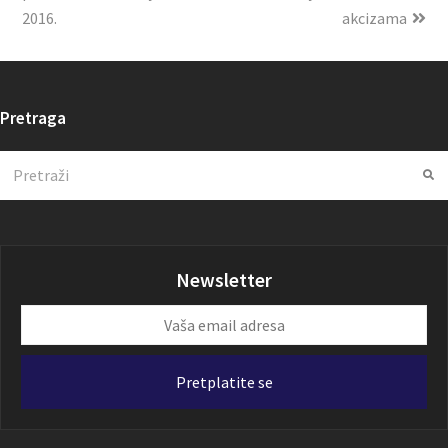
2016.
akcizama
Pretraga
Search
Su
Newsletter
Vaša
email
adresa
Pretplatite se