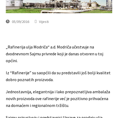
05/09/2016
Vijesti
„Rafinerija ulja Modriča“ a.d. Modriča učestvuje na
dvodnevnom Sajmu privrede koji je danas otvoren u toj
općini.
Iz “Rafinerije” su saopćili da su predstavili još bolji kvalitet
dobro poznatih proizvoda.
Jednostavnija, elegantnija i lako prepoznatljiva ambalaža
novih proizvoda ove rafinerije već je pozitivno prihvaćena
na domaćem i regionalnom tržištu.
Sajmu prisustvuju i predstavnici Uprave za prodaju ulja