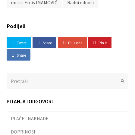
mr. sc. Ernis IMAMOVIĆ
Radni odnosi
Podijeli
Tweet
Share
Plus one
Pin It
Share
Search
Submit
PITANJA I ODGOVORI
PLAĆE I NAKNADE
DOPRINOSI