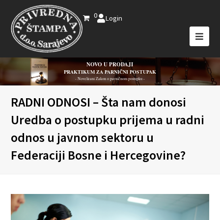
0
Login
NOVO U PRODAJI
PRAKTIKUM ZA PARNIČNI POSTUPAK
- Novelirani Zakon o parničnom postupku -
RADNI ODNOSI – Šta nam donosi
Uredba o postupku prijema u radni
odnos u javnom sektoru u
Federaciji Bosne i Hercegovine?