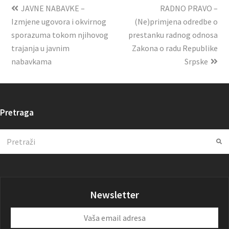
JAVNE NABAVKE –
RADNO PRAVO –
Izmjene ugovora i okvirnog
(Ne)primjena odredbe o
sporazuma tokom njihovog
prestanku radnog odnosa
trajanja u javnim
Zakona o radu Republike
nabavkama
Srpske
Pretraga
Search
Su
Newsletter
Vaša
email