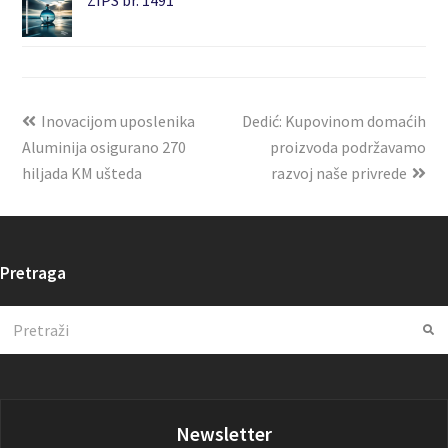
Inovacijom uposlenika
Dedić: Kupovinom domaćih
Aluminija osigurano 270
proizvoda podržavamo
hiljada KM ušteda
razvoj naše privrede
Pretraga
Search
Su
Newsletter