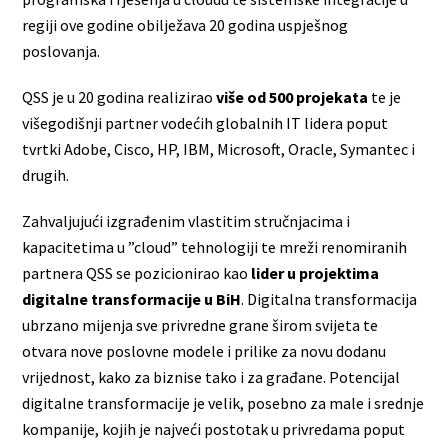
regiji ove godine obilježava 20 godina uspješnog
poslovanja.
QSS je u 20 godina realizirao
više od 500 projekata
te je
višegodišnji partner vodećih globalnih IT lidera poput
tvrtki Adobe, Cisco, HP, IBM, Microsoft, Oracle, Symantec i
drugih.
Zahvaljujući izgrađenim vlastitim stručnjacima i
kapacitetima u ”cloud” tehnologiji te mreži renomiranih
partnera QSS se pozicionirao kao
lider u projektima
digitalne transformacije u BiH
. Digitalna transformacija
ubrzano mijenja sve privredne grane širom svijeta te
otvara nove poslovne modele i prilike za novu dodanu
vrijednost, kako za biznise tako i za građane. Potencijal
digitalne transformacije je velik, posebno za male i srednje
kompanije, kojih je najveći postotak u privredama poput