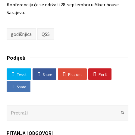
Konferencija će se održati 28. septembra u Mixer house
Sarajevo.
godišnjica
QSS
Podijeli
Tweet
Share
Plus one
Pin It
Share
Search
Submit
PITANJA I ODGOVORI