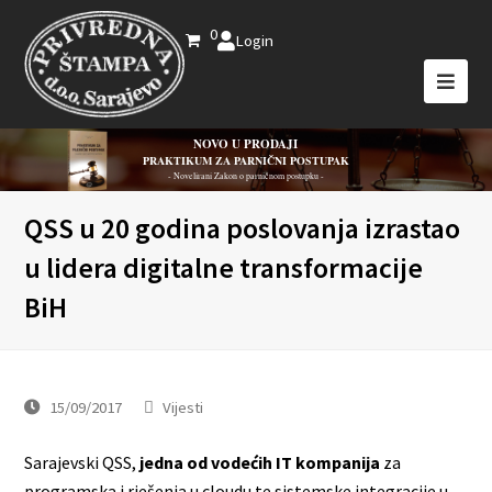
0
Login
NOVO U PRODAJI
PRAKTIKUM ZA PARNIČNI POSTUPAK
- Novelirani Zakon o parničnom postupku -
QSS u 20 godina poslovanja izrastao
u lidera digitalne transformacije
BiH
15/09/2017
Vijesti
Sarajevski QSS,
jedna od vodećih IT kompanija
za
programska i rješenja u cloudu te sistemske integracije u