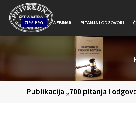
ZIPS PRO
WEBINAR
PITANJA I ODGOVORI
Č
Publikacija „700 pitanja i odgov