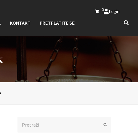
0
Login
A
KONTAKT
PRETPLATITE SE
K
e
Search
Submit