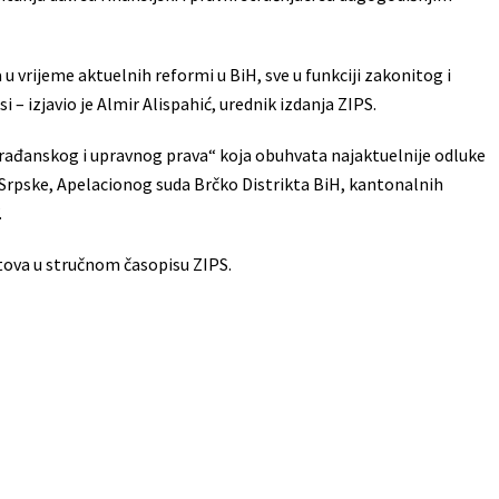
 u vrijeme aktuelnih reformi u BiH, sve u funkciji zakonitog i
– izjavio je Almir Alispahić, urednik izdanja ZIPS.
 građanskog i upravnog prava“ koja obuhvata najaktuelnije odluke
 Srpske, Apelacionog suda Brčko Distrikta BiH, kantonalnih
.
kstova u stručnom časopisu ZIPS.