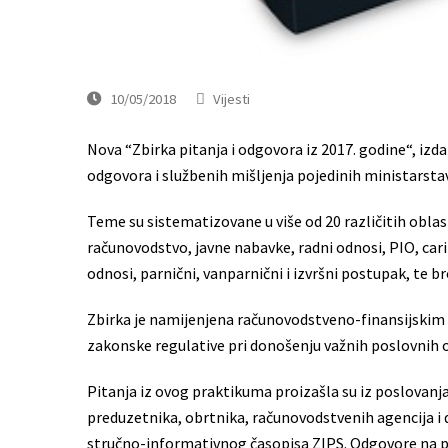
10/05/2018
Vijesti
Nova “Zbirka pitanja i odgovora iz 2017. godine“, izda
odgovora i službenih mišljenja pojedinih ministarstava
Teme su sistematizovane u više od 20 različitih oblasti 
računovodstvo, javne nabavke, radni odnosi, PIO, carin
odnosi, parnični, vanparnični i izvršni postupak, te b
Zbirka je namijenjena računovodstveno-finansijskim 
zakonske regulative pri donošenju važnih poslovnih 
Pitanja iz ovog praktikuma proizašla su iz poslovanja
preduzetnika, obrtnika, računovodstvenih agencija i d
stručno-informativnog časopisa ZIPS. Odgovore na pita