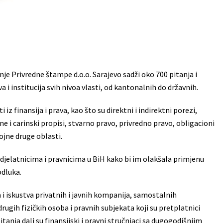
nje Privredne štampe d.o.o. Sarajevo sadži oko 700 pitanja i
 i institucija svih nivoa vlasti, od kantonalnih do državnih.
iz finansija i prava, kao što su direktni i indirektni porezi,
e i carinski propisi, stvarno pravo, privredno pravo, obligacioni
rojne druge oblasti.
djelatnicima i pravnicima u BiH kako bi im olakšala primjenu
odluka.
 i iskustva privatnih i javnih kompanija, samostalnih
rugih fizičkih osoba i pravnih subjekata koji su pretplatnici
nja dali su finansijski i pravni stručnjaci sa dugogodišnjim