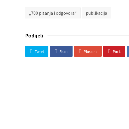
„700 pitanja i odgovora“
publikacija
Podijeli
Tweet
Share
Plus one
Pin It