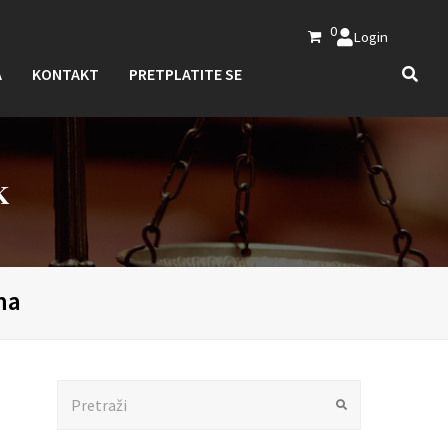
0
Login
A
KONTAKT
PRETPLATITE SE
K
ma
Search
Submit