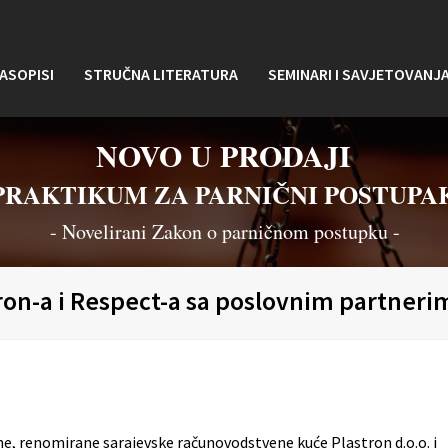
ASOPISI
STRUČNA LITERATURA
SEMINARI I SAVJETOVANJ
NOVO U PRODAJI
PRAKTIKUM ZA PARNIČNI POSTUPA
- Novelirani Zakon o parničnom postupku -
ron-a i Respect-a sa poslovnim partneri
, renomirane sarajevske računovodstvene kuće Plastron d.o.o. i