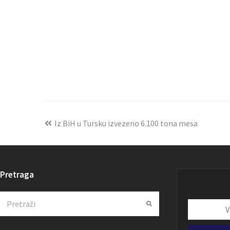
Iz BiH u Tursku izvezeno 6.100 tona mesa
Pretraga
Search
Submit
Vaša
email