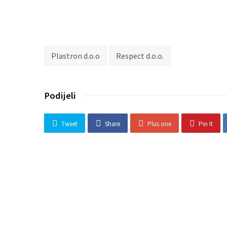
Plastron d.o.o
Respect d.o.o.
Podijeli
Tweet
Share
Plus one
Pin It