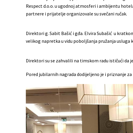
Respect d.o.o. u ugodnoj atmosferi i ambijentu hotela
partnere i prijatelje organizovale su svečani ručak.
Direktori g. Sabit Bašić i gđa. Elvira Subašić u kratk
velikog napretka u vidu poboljšanja pružanja usluga 
Direktori su se zahvalili na timskom radu ističući da j
Pored jubilarnih nagrada dodijeljeno je i priznanje za