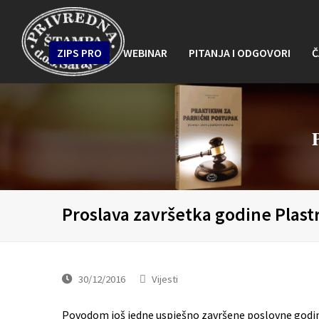
ZIPS PRO
WEBINAR
PITANJA I ODGOVORI
Č
Proslava završetka godine Plast
30/12/2016
Vijesti
Povodom još jedne uspješno završene poslovne godine