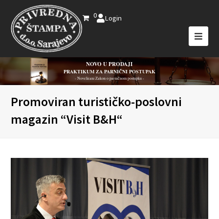
0
Login
NOVO U PRODAJI
PRAKTIKUM ZA PARNIČNI POSTUPAK
- Novelirani Zakon o parničnom postupku -
Promoviran turističko-poslovni
magazin “Visit B&H“