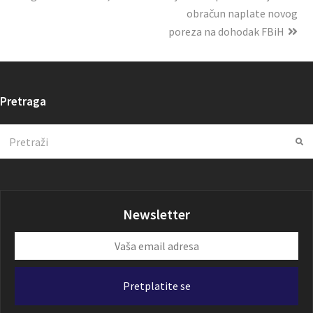
obračun naplate novog
poreza na dohodak FBiH
Pretraga
Search
Su
Newsletter
Vaša
email
adresa
Pretplatite se