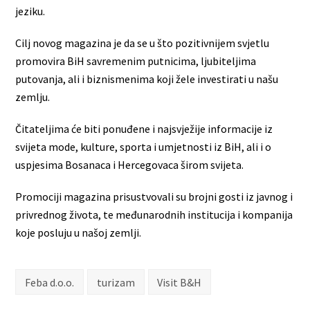
jeziku.
Cilj novog magazina je da se u što pozitivnijem svjetlu
promovira BiH savremenim putnicima, ljubiteljima
putovanja, ali i biznismenima koji žele investirati u našu
zemlju.
Čitateljima će biti ponuđene i najsvježije informacije iz
svijeta mode, kulture, sporta i umjetnosti iz BiH, ali i o
uspjesima Bosanaca i Hercegovaca širom svijeta.
Promociji magazina prisustvovali su brojni gosti iz javnog i
privrednog života, te međunarodnih institucija i kompanija
koje posluju u našoj zemlji.
Feba d.o.o.
turizam
Visit B&H