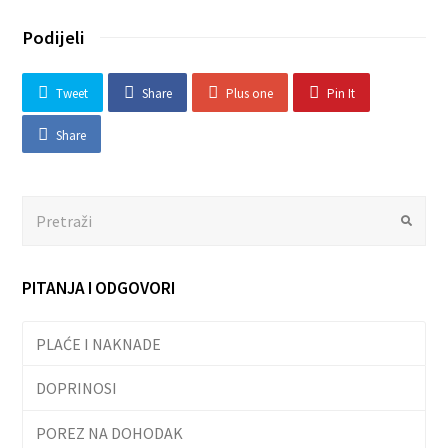
Podijeli
Tweet
Share
Plus one
Pin It
Share
Search
Submit
PITANJA I ODGOVORI
PLAĆE I NAKNADE
DOPRINOSI
POREZ NA DOHODAK