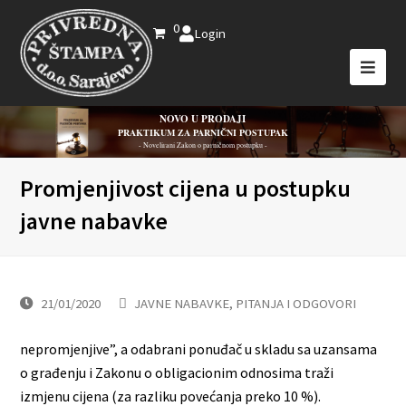
0
Login
NOVO U PRODAJI
PRAKTIKUM ZA PARNIČNI POSTUPAK
- Novelirani Zakon o parničnom postupku -
Promjenjivost cijena u postupku
javne nabavke
21/01/2020
JAVNE NABAVKE
,
PITANJA I ODGOVORI
nepromjenjive”, a odabrani ponuđač u skladu sa uzansama
o građenju i Zakonu o obligacionim odnosima traži
izmjenu cijena (za razliku povećanja preko 10 %).