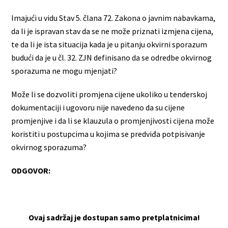
Imajući u vidu Stav 5. člana 72. Zakona o javnim nabavkama,
da li je ispravan stav da se ne može priznati izmjena cijena,
te da li je ista situacija kada je u pitanju okvirni sporazum
budući da je u čl. 32. ZJN definisano da se odredbe okvirnog
sporazuma ne mogu mjenjati?
Može li se dozvoliti promjena cijene ukoliko u tenderskoj
dokumentaciji i ugovoru nije navedeno da su cijene
promjenjive i da li se klauzula o promjenjivosti cijena može
koristiti u postupcima u kojima se predviđa potpisivanje
okvirnog sporazuma?
ODGOVOR:
Ovaj sadržaj je dostupan samo pretplatnicima!