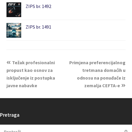
ZIPS br. 1492
ZIPS br. 1491
Težak profesionalni
Primjena preferencijalnog
propust kao osnov za
tretmana domaćih u
isključenje iz postupka
odnosu na ponuđače iz
javne nabavke
zemalja CEFTA-e
Pretraga
Search
Su