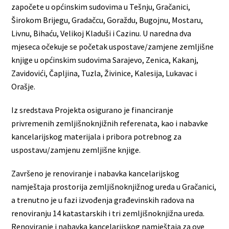
započete u općinskim sudovima u Tešnju, Gračanici,
Širokom Brijegu, Gradačcu, Goraždu, Bugojnu, Mostaru,
Livnu, Bihaću, Velikoj Kladuši i Cazinu. U naredna dva
mjeseca očekuje se početak uspostave/zamjene zemljišne
knjige u općinskim sudovima Sarajevo, Zenica, Kakanj,
Zavidovići, Čapljina, Tuzla, Živinice, Kalesija, Lukavac i
Orašje.
Iz sredstava Projekta osigurano je financiranje
privremenih zemljišnoknjižnih referenata, kao i nabavke
kancelarijskog materijala i pribora potrebnog za
uspostavu/zamjenu zemljišne knjige.
Završeno je renoviranje i nabavka kancelarijskog
namještaja prostorija zemljišnoknjižnog ureda u Gračanici,
a trenutno je u fazi izvođenja građevinskih radova na
renoviranju 14 katastarskih i tri zemljišnoknjižna ureda.
Renoviranje i nabavka kancelarijskog namještaja za ove