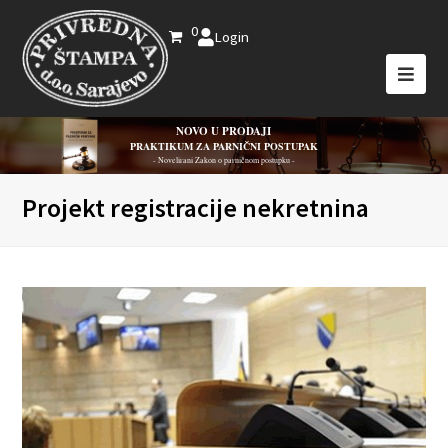
0
Login
NOVO U PRODAJI
PRAKTIKUM ZA PARNIČNI POSTUPAK
- Novelirani Zakon o parničnom postupku -
Projekt registracije nekretnina