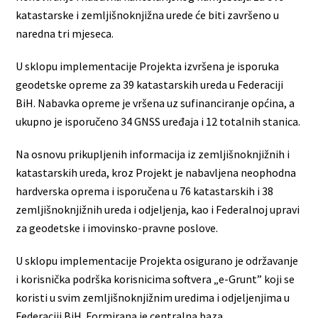
katastarske i zemljišnoknjižna urede će biti završeno u
naredna tri mjeseca.
U sklopu implementacije Projekta izvršena je isporuka
geodetske opreme za 39 katastarskih ureda u Federaciji
BiH. Nabavka opreme je vršena uz sufinanciranje općina, a
ukupno je isporučeno 34 GNSS uređaja i 12 totalnih stanica.
Na osnovu prikupljenih informacija iz zemljišnoknjižnih i
katastarskih ureda, kroz Projekt je nabavljena neophodna
hardverska oprema i isporučena u 76 katastarskih i 38
zemljišnoknjižnih ureda i odjeljenja, kao i Federalnoj upravi
za geodetske i imovinsko-pravne poslove.
U sklopu implementacije Projekta osigurano je održavanje
i korisnička podrška korisnicima softvera „e-Grunt” koji se
koristi u svim zemljišnoknjižnim uredima i odjeljenjima u
Federaciji BiH. Formirana je centralna baza