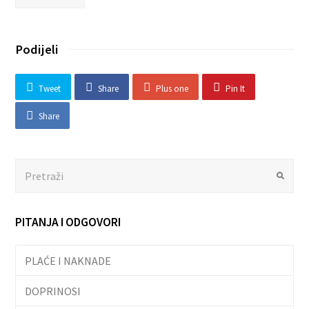
Podijeli
Tweet
Share
Plus one
Pin It
Share
Search
Submit
PITANJA I ODGOVORI
PLAĆE I NAKNADE
DOPRINOSI