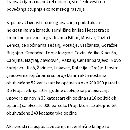
transakcijama na nekretninama, što će dovesti do
povećanja stupnja ekonomskog razvoja.
Ključne aktivnosti na usuglašavanju podataka o
nekretninama između zemljišne knjige i katastra se
trenutno provode u gradovima Bihać, Mostar, Tuzla i
Zenica, te općinama Tešanj, Posušje, Gračanica, Goražde,
Bugojno, Gradačac, Tomislavgrad, Cazin, Velika Kladuša,
Čapljina, Maglaj, Zavidovići, Kakanj, Centar Sarajevo, Novo
Sarajevo, Ilijaš, Živinice, Lukavac, Kalesija i Orašje. U ovim
gradovima i općinama su projektnim aktivnostima
obuhvaćene 52 katastarske općine sa oko 200.000 parcela.
Do kraja svibnja 2016. godine očekuje se potpisivanje
ugovora za novih 35 katastarskih općina (u 16 političkih
općina) sa oko 110.000 parcela. Projektom će ukupno biti
obuhvaćene 243 katastarske općine.
Aktivnosti na uspostavi/zamjeni zemljišne knjige su