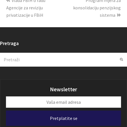
Vlada FBIH o radu
Program mjera za
Agencije za reviziju
konsolidaciju penzijskog
privatizacije u FBiH
sistema
Pretraga
Search
Su
Newsletter
Vaša
email
adresa
Pretplatite se