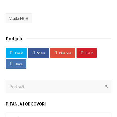
Vlada FBiH
Podijeli
Tweet
Share
Plus one
Pin It
Share
Search
Submit
PITANJA I ODGOVORI