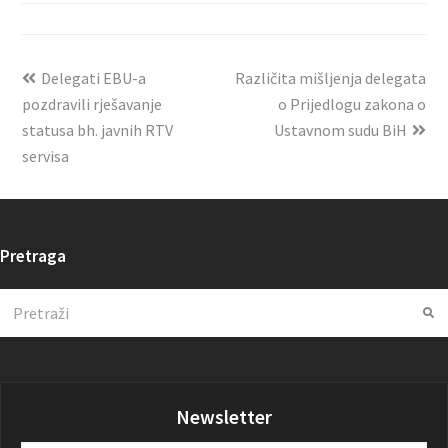
Delegati EBU-a
Različita mišljenja delegata
pozdravili rješavanje
o Prijedlogu zakona o
statusa bh. javnih RTV
Ustavnom sudu BiH
servisa
Pretraga
Search
Su
Newsletter