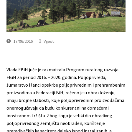
17/06/2016
Vijesti
Vlada FBiH juče je razmatrala Program ruralnog razvoja
FBiH za period 2016. – 2020. godina. Poljoprivreda,
šumarstvo i lanci opskrbe poljoprivrednim i prehrambenim
proizvodima u Federaciji BiH, rečeno je u obrazloženju,
imaju brojne slabosti, koje poljoprivrednim proizvođačima
onemogućavaju da budu konkurentni na domaćem i
inostranom tržištu. Zbog toga je veliki dio obradivog
poljoprivrednog zemljišta neobrađen, korištenje
prerađivačkih kapaciteta daleko ispod instaliranih, a