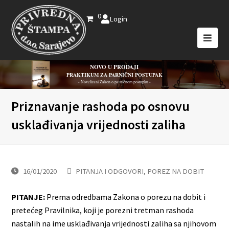
0
Login
NOVO U PRODAJI
PRAKTIKUM ZA PARNIČNI POSTUPAK
- Novelirani Zakon o parničnom postupku -
Priznavanje rashoda po osnovu
usklađivanja vrijednosti zaliha
16/01/2020
PITANJA I ODGOVORI
,
POREZ NA DOBIT
PITANJE:
Prema odredbama Zakona o porezu na dobit i
pretećeg Pravilnika, koji je porezni tretman rashoda
nastalih na ime usklađivanja vrijednosti zaliha sa njihovom