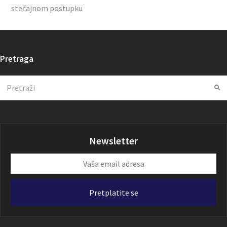
stečajnom postupku
Pretraga
Search
Su
Newsletter
Vaša
email
adresa
Pretplatite se