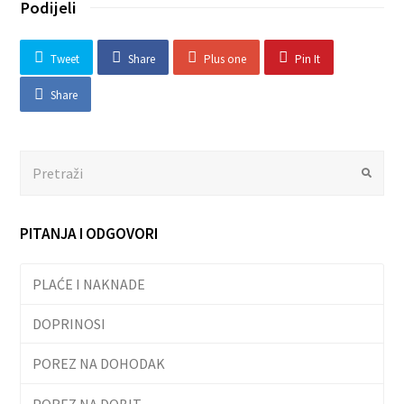
Podijeli
Tweet
Share
Plus one
Pin It
Share
Search
Submit
PITANJA I ODGOVORI
PLAĆE I NAKNADE
DOPRINOSI
POREZ NA DOHODAK
POREZ NA DOBIT