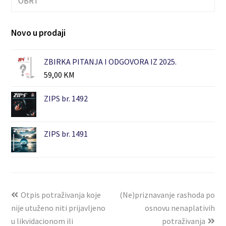
OBRT
Novo u prodaji
ZBIRKA PITANJA I ODGOVORA IZ 2025.
59,00
KM
ZIPS br. 1492
ZIPS br. 1491
Otpis potraživanja koje
(Ne)priznavanje rashoda po
nije utuženo niti prijavljeno
osnovu nenaplativih
u likvidacionom ili
potraživanja