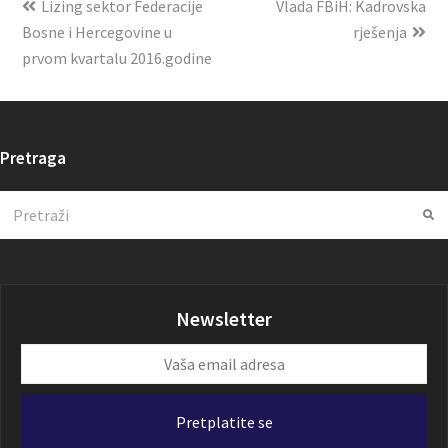
Lizing sektor Federacije
Vlada FBiH: Kadrovska
Bosne i Hercegovine u
rješenja
prvom kvartalu 2016.godine
Pretraga
Search
Su
Newsletter
Vaša
email
adresa
Pretplatite se