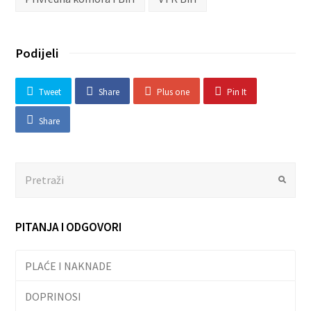
Podijeli
Tweet
Share
Plus one
Pin It
Share
Search
Submit
PITANJA I ODGOVORI
PLAĆE I NAKNADE
DOPRINOSI