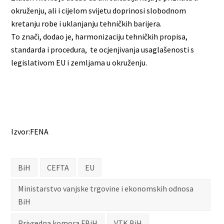
okruženju, ali i cijelom svijetu doprinosi slobodnom
kretanju robe i uklanjanju tehničkih barijera.
To znači, dodao je, harmonizaciju tehničkih propisa,
standarda i procedura, te ocjenjivanja usaglašenosti s
legislativom EU i zemljama u okruženju.
Izvor:FENA
BiH
CEFTA
EU
Ministarstvo vanjske trgovine i ekonomskih odnosa
BiH
Privredna komora FBiH
VTK BiH