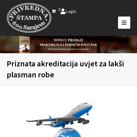
0
Login
NOVO U PRODAJI
PRAKTIKUM ZA PARNIČNI POSTUPAK
- Novelirani Zakon o parničnom postupku -
Priznata akreditacija uvjet za lakši
plasman robe