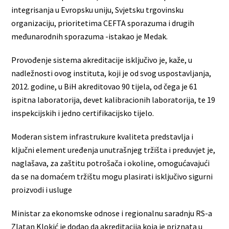
integrisanja u Evropsku uniju, Svjetsku trgovinsku
organizaciju, prioritetima CEFTA sporazuma i drugih
međunarodnih sporazuma -istakao je Medak.
Provođenje sistema akreditacije isključivo je, kaže, u
nadležnosti ovog instituta, koji je od svog uspostavljanja,
2012. godine, u BiH akreditovao 90 tijela, od čega je 61
ispitna laboratorija, devet kalibracionih laboratorija, te 19
inspekcijskih i jedno certifikacijsko tijelo.
Moderan sistem infrastrukure kvaliteta predstavlja i
ključni element uređenja unutrašnjeg tržišta i preduvjet je,
naglašava, za zaštitu potrošača i okoline, omogućavajući
da se na domaćem tržištu mogu plasirati isključivo sigurni
proizvodi i usluge
Ministar za ekonomske odnose i regionalnu saradnju RS-a
Zlatan Klokić je dodao da akreditacija koja je priznata u