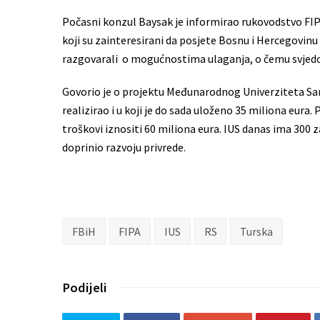
Počasni konzul Baysak je informirao rukovodstvo FI
koji su zainteresirani da posjete Bosnu i Hercegovinu 
razgovarali o mogućnostima ulaganja, o čemu svjedoči 
Govorio je o projektu Međunarodnog Univerziteta Saraj
realizirao i u koji je do sada uloženo 35 miliona eura.
troškovi iznositi 60 miliona eura. IUS danas ima 300 
doprinio razvoju privrede.
FBiH
FIPA
IUS
RS
Turska
Podijeli