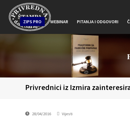
ZIPS PRO
WEBINAR
PITANJA I ODGOVORI
Č
Privrednici iz Izmira zainteresir
28/04/2016
Vijesti