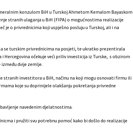
im generalnim konzulom BiH u Turskoj Ahmetom Kemalom Bayaskom
nje stranih ulaganja u BiH (FIPA) o mogućnostima realizacije
eč je o privrednicima koji uspješno posluju u Turskoj, ali i na
a se turskim privrednicima na posjeti, te ukratko prezentirala
 i Hercegovina očekuje veći priliv investicija iz Turske, s obzirom
 između dvije zemlje.
če stranih investitora u BiH, načinu na koji mogu osnovati firmu ili
ormama koje su doprinijele olakšanju pokretanja privredne
a bavljenje navedenim djelatnostima.
nicma i pružiti svu potrebnu pomoć kako bi došlo do realizacije