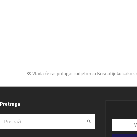
Vlada će raspolagati udjelom u Bosnalijeku kako s
Pretraga
Search
Submit
Vaša
email