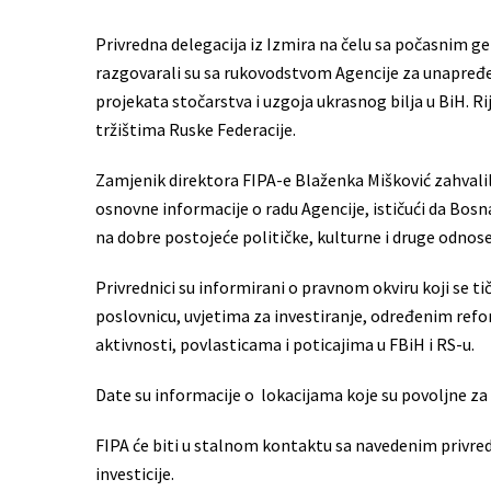
Privredna delegacija iz Izmira na čelu sa počasn
razgovarali su sa rukovodstvom Agencije za unapređe
projekata stočarstva i uzgoja ukrasnog bilja u BiH. Rij
tržištima Ruske Federacije.
Zamjenik direktora FIPA-e Blaženka Mišković zahvalil
osnovne informacije o radu Agencije, ističući da Bosna
na dobre postojeće političke, kulturne i druge odnose
Privrednici su informirani o pravnom okviru koji se ti
poslovnicu, uvjetima za investiranje, određenim ref
aktivnosti, povlasticama i poticajima u FBiH i RS-u.
Date su informacije o lokacijama koje su povoljne z
FIPA će biti u stalnom kontaktu sa navedenim privred
investicije.