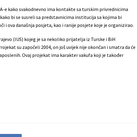
PA-e kako svakodnevno ima kontakte sa turskim privrednicima
kako bi se susreli sa predstavnicima institucija sa kojima bi
i ova današnja posjeta, kao i ranije posjete koje je organizirao.
evo (IUS) kojeg je sa nekoliko prijatelja iz Turske i BiH
 Projekat su započeli 2004, on još uvijek nije okončan i smatra da će
zaposlenih. Ovaj projekat ima karakter vakufa koji je također