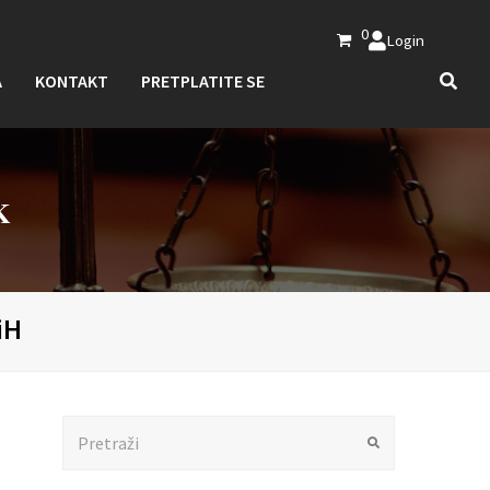
0
Login
A
KONTAKT
PRETPLATITE SE
K
iH
Search
Submit