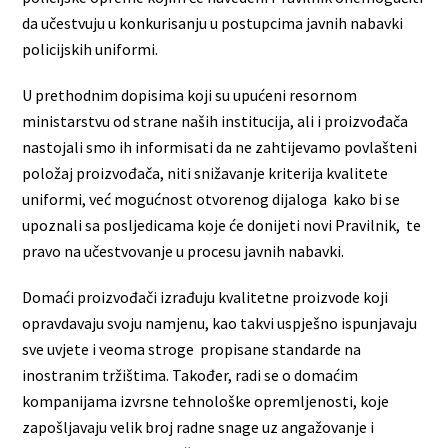
da učestvuju u konkurisanju u postupcima javnih nabavki
policijskih uniformi.
U prethodnim dopisima koji su upućeni resornom
ministarstvu od strane naših institucija, ali i proizvođača
nastojali smo ih informisati da ne zahtijevamo povlašteni
položaj proizvođača, niti snižavanje kriterija kvalitete
uniformi, već mogućnost otvorenog dijaloga kako bi se
upoznali sa posljedicama koje će donijeti novi Pravilnik, te
pravo na učestvovanje u procesu javnih nabavki.
Domaći proizvođači izrađuju kvalitetne proizvode koji
opravdavaju svoju namjenu, kao takvi uspješno ispunjavaju
sve uvjete i veoma stroge propisane standarde na
inostranim tržištima. Također, radi se o domaćim
kompanijama izvrsne tehnološke opremljenosti, koje
zapošljavaju velik broj radne snage uz angažovanje i