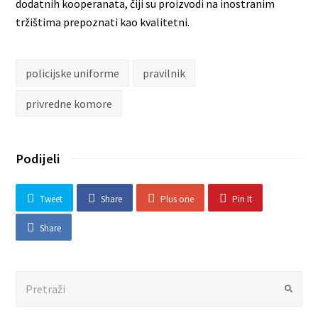
dodatnih kooperanata, čiji su proizvodi na inostranim
tržištima prepoznati kao kvalitetni.
policijske uniforme
pravilnik
privredne komore
Podijeli
Tweet
Share
Plus one
Pin It
Share
Search
Submit