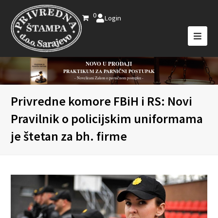
0
Login
NOVO U PRODAJI
PRAKTIKUM ZA PARNIČNI POSTUPAK
- Novelirani Zakon o parničnom postupku -
Privredne komore FBiH i RS: Novi
Pravilnik o policijskim uniformama
je štetan za bh. firme