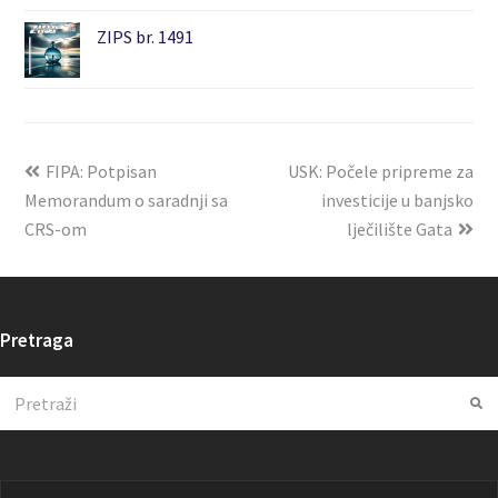
ZIPS br. 1491
FIPA: Potpisan
USK: Počele pripreme za
Memorandum o saradnji sa
investicije u banjsko
CRS-om
lječilište Gata
Pretraga
Search
Su