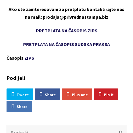
Ako ste zainteresovani za pretplatu kontaktirajte nas
na mail: prodaja@privrednastampa.biz
PRETPLATA NA ČASOPIS ZIPS
PRETPLATA NA ČASOPIS SUDSKA PRAKSA
Časopis
ZIPS
Podijeli
Tweet
Share
Plus one
Pin It
Share
Search
Submit