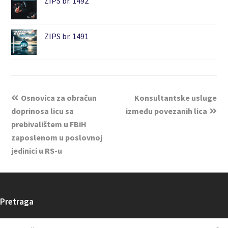
ZIPS br. 1492
ZIPS br. 1491
Osnovica za obračun
Konsultantske usluge
doprinosa licu sa
između povezanih lica
prebivalištem u FBiH
zaposlenom u poslovnoj
jedinici u RS-u
Pretraga
Search