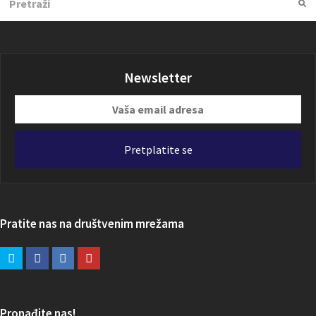
Su
Newsletter
Vaša
email
adresa
Pretplatite se
Pratite nas na društvenim mrežama
Pronađite nas!