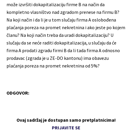
može izvršiti dokapitalizaciju firme B na način da
kompletno vlasništvo nad zgradom prenese na firmu B?
Na koji način i da li je u tom slučaju firma A oslobođena
plaćanja poreza na promet nekretnina i ako jeste po kojem
članu? Na koji način treba da uradi dokapitalizaciju? U
slučaju da se neće raditi dokapitalizacija, u slučaju da će
firma A prodati zgradu firmi B da li tada firma A odnosno
prodavac (zgrada je u ZE-DO kantonu) ima obavezu
plaćanja poreza na promet nekretnina od 5%?
ODGOVOR:
Ovaj sadržaj je dostupan samo pretplatnicima!
PRIJAVITE SE