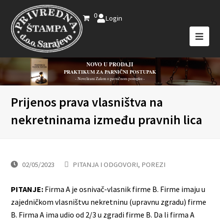
0
Login
NOVO U PRODAJI
PRAKTIKUM ZA PARNIČNI POSTUPAK
- Novelirani Zakon o parničnom postupku -
Prijenos prava vlasništva na
nekretninama između pravnih lica
02/05/2023
PITANJA I ODGOVORI
,
POREZI
PITANJE:
Firma A je osnivač-vlasnik firme B. Firme imaju u
zajedničkom vlasništvu nekretninu (upravnu zgradu) firme
B. Firma A ima udio od 2/3 u zgradi firme B. Da li firma A