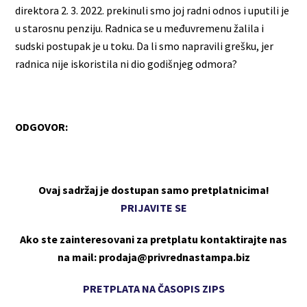
direktora 2. 3. 2022. prekinuli smo joj radni odnos i uputili je
u starosnu penziju. Radnica se u međuvremenu žalila i
sudski postupak je u toku. Da li smo napravili grešku, jer
radnica nije iskoristila ni dio godišnjeg odmora?
ODGOVOR:
Ovaj sadržaj je dostupan samo pretplatnicima!
PRIJAVITE SE
Ako ste zainteresovani za pretplatu kontaktirajte nas
na mail: prodaja@privrednastampa.biz
PRETPLATA NA ČASOPIS ZIPS