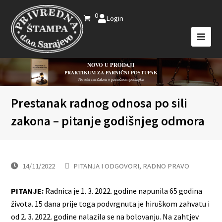
0
Login
NOVO U PRODAJI
PRAKTIKUM ZA PARNIČNI POSTUPAK
- Novelirani Zakon o parničnom postupku -
Prestanak radnog odnosa po sili
zakona – pitanje godišnjeg odmora
14/11/2022
PITANJA I ODGOVORI
,
RADNO PRAVO
PITANJE:
Radnica je 1. 3. 2022. godine napunila 65 godina
života. 15 dana prije toga podvrgnuta je hiruškom zahvatu i
od 2. 3. 2022. godine nalazila se na bolovanju. Na zahtjev