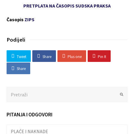
PRETPLATA NA ČASOPIS SUDSKA PRAKSA
Časopis
ZIPS
Podijeli
Tweet
Share
Plus one
Pin It
Share
Search
Submit
PITANJA I ODGOVORI
PLAĆE I NAKNADE