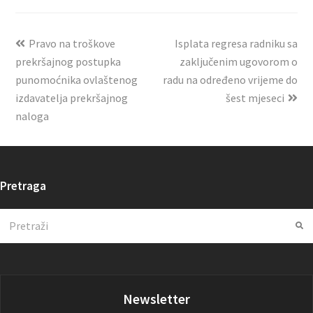
Pravo na troškove
Isplata regresa radniku sa
prekršajnog postupka
zaključenim ugovorom o
punomoćnika ovlaštenog
radu na određeno vrijeme do
izdavatelja prekršajnog
šest mjeseci
naloga
Pretraga
Search
Su
Newsletter