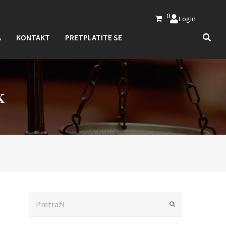
0
Login
A
KONTAKT
PRETPLATITE SE
K
Search
Submit