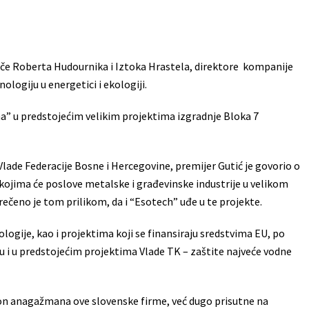
uče Roberta Hudournika i Iztoka Hrastela, direktore kompanije
ologiju u energetici i ekologiji.
ha” u predstojećim velikim projektima izgradnje Bloka 7
lade Federacije Bosne i Hercegovine, premijer Gutić je govorio o
ojima će poslove metalske i građevinske industrije u velikom
ečeno je tom prilikom, da i “Esotech” uđe u te projekte.
logije, kao i projektima koji se finansiraju sredstvima EU, po
 i u predstojećim projektima Vlade TK – zaštite najveće vodne
on anagažmana ove slovenske firme, već dugo prisutne na