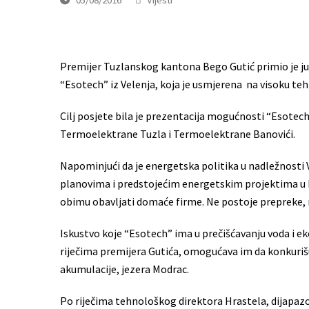
Premijer Tuzlanskog kantona Bego Gutić primio je j
“Esotech” iz Velenja, koja je usmjerena na visoku tehn
Cilj posjete bila je prezentacija mogućnosti “Esotec
Termoelektrane Tuzla i Termoelektrane Banovići.
Napominjući da je energetska politika u nadležnosti V
planovima i predstojećim energetskim projektima u k
obimu obavljati domaće firme. Ne postoje prepreke, r
Iskustvo koje “Esotech” ima u prečišćavanju voda i eko
riječima premijera Gutića, omogućava im da konkurišu
akumulacije, jezera Modrac.
Po riječima tehnološkog direktora Hrastela, dijapaz