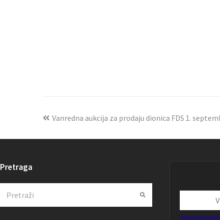
Vanredna aukcija za prodaju dionica FDS 1. septem
Pretraga
Search
Submit
Vaša
email