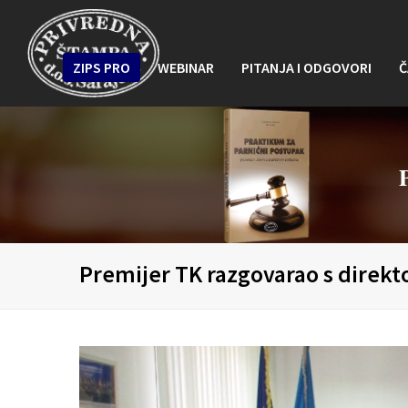
ZIPS PRO
WEBINAR
PITANJA I ODGOVORI
Č
Premijer TK razgovarao s direkt