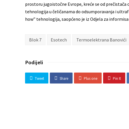
prostoru jugoistočne Evrope, kreće se od prečistača 
tehnologija u čeličanama do odsumporavanja i ultra
how” tehnologija, saopćeno je iz Odjela za informisa
Blok 7
Esotech
Termoelektrana Banovići
Podijeli
Tweet
Share
Plus one
Pin It