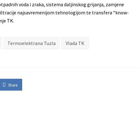
otpadnih voda i zraka, sistema daljinskog grijanja, zamjene
filtracije najsavremenijom tehnologijom te transfera “know-
nje TK.
Termoelektrana Tuzla
Vlada TK
Share