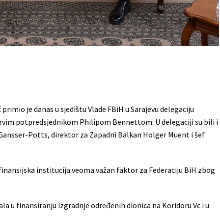
 primio je danas u sjedištu Vlade FBiH u Sarajevu delegaciju
rvim potpredsjednikom Philipom Bennettom. U delegaciji su bili i
 Gansser-Potts, direktor za Zapadni Balkan Holger Muent i šef
finansijska institucija veoma važan faktor za Federaciju BiH zbog
la u finansiranju izgradnje određenih dionica na Koridoru Vc i u