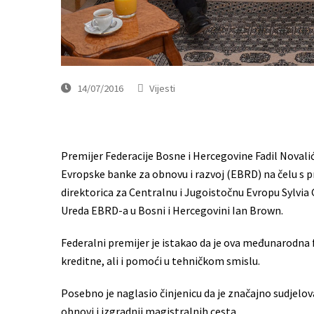
14/07/2016
Vijesti
Premijer Federacije Bosne i Hercegovine Fadil Novalić
Evropske banke za obnovu i razvoj (EBRD) na čelu s p
direktorica za Centralnu i Jugoistočnu Evropu Sylvia
Ureda EBRD-a u Bosni i Hercegovini Ian Brown.
Federalni premijer je istakao da je ova međunarodna 
kreditne, ali i pomoći u tehničkom smislu.
Posebno je naglasio činjenicu da je značajno sudjelova
obnovi i izgradnji magistralnih cesta.