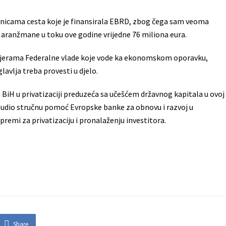
onicama cesta koje je finansirala EBRD, zbog čega sam veoma
e aranžmane u toku ove godine vrijedne 76 miliona eura.
 mjerama Federalne vlade koje vode ka ekonomskom oporavku,
lavlja treba provesti u djelo.
 BiH u privatizaciji preduzeća sa učešćem državnog kapitala u ovoj
udio stručnu pomoć Evropske banke za obnovu i razvoj u
premi za privatizaciju i pronalaženju investitora.
Share