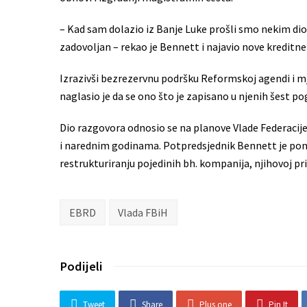
– Kad sam dolazio iz Banje Luke prošli smo nekim di
zadovoljan – rekao je Bennett i najavio nove kreditn
Izrazivši bezrezervnu podršku Reformskoj agendi i
naglasio je da se ono što je zapisano u njenih šest pog
Dio razgovora odnosio se na planove Vlade Federacije
i narednim godinama. Potpredsjednik Bennett je pon
restrukturiranju pojedinih bh. kompanija, njihovoj pri
EBRD
Vlada FBiH
Podijeli
Tweet
Share
Plus one
Pin It