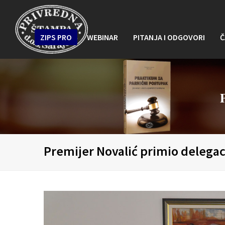
ZIPS PRO
WEBINAR
PITANJA I ODGOVORI
Č
Premijer Novalić primio delega