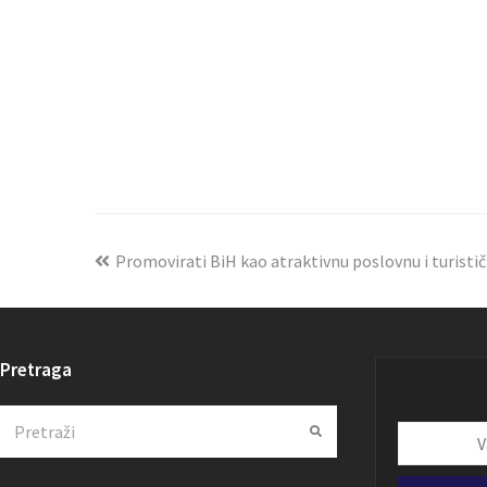
Promovirati BiH kao atraktivnu poslovnu i turisti
Pretraga
Search
Submit
Vaša
email