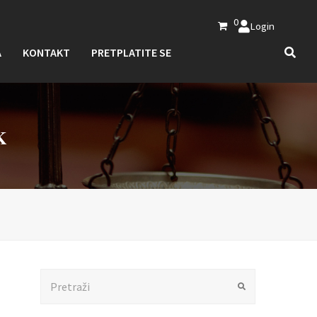
0
Login
A
KONTAKT
PRETPLATITE SE
K
Search
Submit