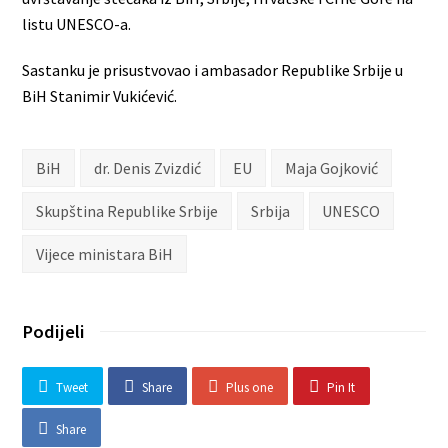
listu UNESCO-a.
Sastanku je prisustvovao i ambasador Republike Srbije u
BiH Stanimir Vukićević.
BiH
dr. Denis Zvizdić
EU
Maja Gojković
Skupština Republike Srbije
Srbija
UNESCO
Vijece ministara BiH
Podijeli
Tweet
Share
Plus one
Pin It
Share