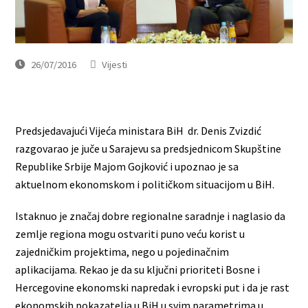
26/07/2016
Vijesti
Predsjedavajući Vijeća ministara BiH dr. Denis Zvizdić
razgovarao je juče u Sarajevu sa predsjednicom Skupštine
Republike Srbije Majom Gojković i upoznao je sa
aktuelnom ekonomskom i političkom situacijom u BiH.
Istaknuo je značaj dobre regionalne saradnje i naglasio da
zemlje regiona mogu ostvariti puno veću korist u
zajedničkim projektima, nego u pojedinačnim
aplikacijama. Rekao je da su ključni prioriteti Bosne i
Hercegovine ekonomski napredak i evropski put i da je rast
ekonomskih pokazatelja u BiH u svim parametrima u