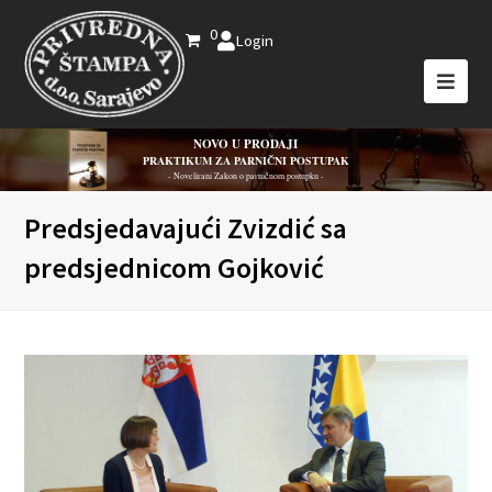
0
Login
NOVO U PRODAJI
PRAKTIKUM ZA PARNIČNI POSTUPAK
- Novelirani Zakon o parničnom postupku -
Predsjedavajući Zvizdić sa
predsjednicom Gojković