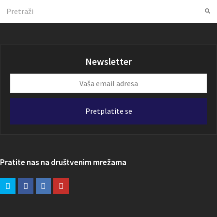
Search
Su
Newsletter
Vaša
email
adresa
Pretplatite se
Pratite nas na društvenim mrežama