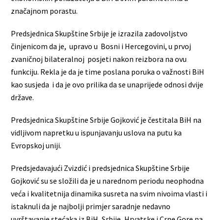
značajnom porastu.
Predsjednica Skupštine Srbije je izrazila zadovoljstvo
činjenicom da je, upravo u Bosni i Hercegovini, u prvoj
zvaničnoj bilateralnoj posjeti nakon reizbora na ovu
funkciju. Rekla je da je time poslana poruka o važnosti BiH
kao susjeda i da je ovo prilika da se unaprijede odnosi dvije
države.
Predsjednica Skupštine Srbije Gojković je čestitala BiH na
vidljivom napretku u ispunjavanju uslova na putu ka
Evropskoj uniji.
Predsjedavajući Zvizdić i predsjednica Skupštine Srbije
Gojković su se složili da je u narednom periodu neophodna
veća i kvalitetnija dinamika susreta na svim nivoima vlasti i
istaknuli da je najbolji primjer saradnje nedavno
uvrštavanje stećaka iz BiH, Srbije, Hrvatske i Crne Gore na