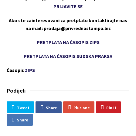
PRIJAVITE SE
Ako ste zainteresovani za pretplatu kontaktirajte nas
na mail: prodaja@privrednastampa.biz
PRETPLATA NA ČASOPIS ZIPS
PRETPLATA NA ČASOPIS SUDSKA PRAKSA
Časopis
ZIPS
Podijeli
Tweet
Share
Plus one
Pin It
Share