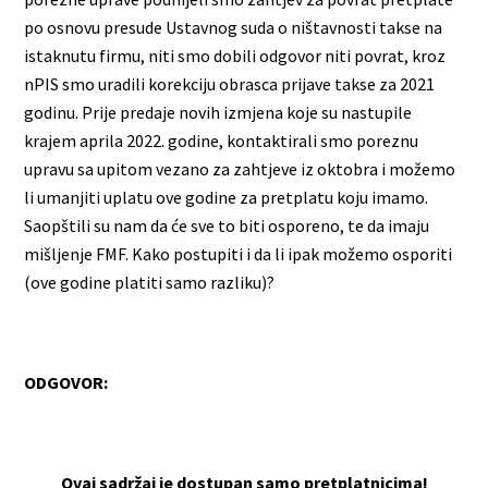
po osnovu presude Ustavnog suda o ništavnosti takse na
istaknutu firmu, niti smo dobili odgovor niti povrat, kroz
nPIS smo uradili korekciju obrasca prijave takse za 2021
godinu. Prije predaje novih izmjena koje su nastupile
krajem aprila 2022. godine, kontaktirali smo poreznu
upravu sa upitom vezano za zahtjeve iz oktobra i možemo
li umanjiti uplatu ove godine za pretplatu koju imamo.
Saopštili su nam da će sve to biti osporeno, te da imaju
mišljenje FMF. Kako postupiti i da li ipak možemo osporiti
(ove godine platiti samo razliku)?
ODGOVOR:
Ovaj sadržaj je dostupan samo pretplatnicima!