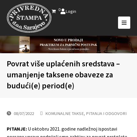
0
Login
NOVO U PRODAJI
PRAKTIKUM ZA PARNIČNI POSTUPAK
- Novelirani Zakon o parničnom postupku -
Povrat više uplaćenih sredstava –
umanjenje taksene obaveze za
budući(e) period(e)
08/07/2022
KOMUNALNE TAKSE
,
PITANJA I ODGOVORI
PITANJE:
U oktobru 2021. godine nadležnoj ispostavi
porezne uprave podnijeli smo zahtjev za povrat pretplate