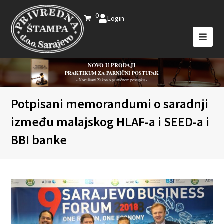
0
Login
NOVO U PRODAJI
PRAKTIKUM ZA PARNIČNI POSTUPAK
- Novelirani Zakon o parničnom postupku -
Potpisani memorandumi o saradnji
između malajskog HLAF-a i SEED-a i
BBI banke