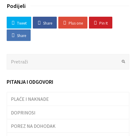
Podijeli
Tweet
Share
Plus one
Pin It
Share
Search
Submit
PITANJA I ODGOVORI
PLAĆE I NAKNADE
DOPRINOSI
POREZ NA DOHODAK