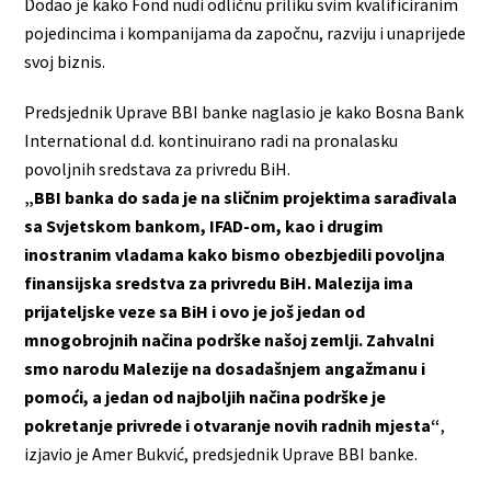
Dodao je kako Fond nudi odličnu priliku svim kvalificiranim
pojedincima i kompanijama da započnu, razviju i unaprijede
svoj biznis.
Predsjednik Uprave BBI banke naglasio je kako Bosna Bank
International d.d. kontinuirano radi na pronalasku
povoljnih sredstava za privredu BiH.
„BBI banka do sada je na sličnim projektima sarađivala
sa Svjetskom bankom, IFAD-om, kao i drugim
inostranim vladama kako bismo obezbjedili povoljna
finansijska sredstva za privredu BiH. Malezija ima
prijateljske veze sa BiH i ovo je još jedan od
mnogobrojnih načina podrške našoj zemlji. Zahvalni
smo narodu Malezije na dosadašnjem angažmanu i
pomoći, a jedan od najboljih načina podrške je
pokretanje privrede i otvaranje novih radnih mjesta“
,
izjavio je Amer Bukvić, predsjednik Uprave BBI banke.