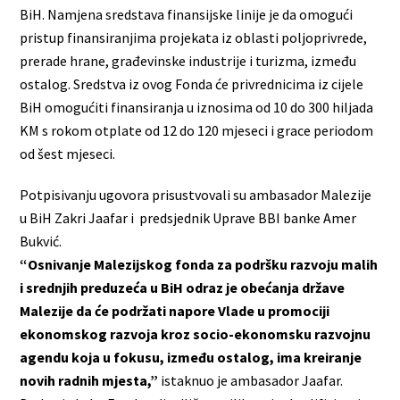
BiH. Namjena sredstava finansijske linije je da omogući
pristup finansiranjima projekata iz oblasti poljoprivrede,
prerade hrane, građevinske industrije i turizma, između
ostalog. Sredstva iz ovog Fonda će privrednicima iz cijele
BiH omogućiti finansiranja u iznosima od 10 do 300 hiljada
KM s rokom otplate od 12 do 120 mjeseci i grace periodom
od šest mjeseci.
Potpisivanju ugovora prisustvovali su ambasador Malezije
u BiH Zakri Jaafar i predsjednik Uprave BBI banke Amer
Bukvić.
“Osnivanje Malezijskog fonda za podršku razvoju malih
i srednjih preduzeća u BiH odraz je obećanja države
Malezije da će podržati napore Vlade u promociji
ekonomskog razvoja kroz socio-ekonomsku razvojnu
agendu koja u fokusu, između ostalog, ima kreiranje
novih radnih mjesta,”
istaknuo je ambasador Jaafar.