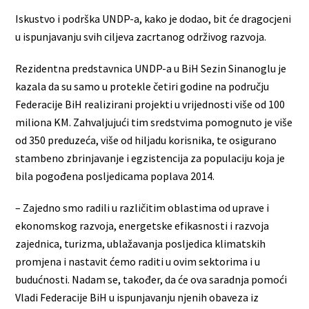
Iskustvo i podrška UNDP-a, kako je dodao, bit će dragocjeni
u ispunjavanju svih ciljeva zacrtanog održivog razvoja.
Rezidentna predstavnica UNDP-a u BiH Sezin Sinanoglu je
kazala da su samo u protekle četiri godine na području
Federacije BiH realizirani projekti u vrijednosti više od 100
miliona KM. Zahvaljujući tim sredstvima pomognuto je više
od 350 preduzeća, više od hiljadu korisnika, te osigurano
stambeno zbrinjavanje i egzistencija za populaciju koja je
bila pogođena posljedicama poplava 2014.
– Zajedno smo radili u različitim oblastima od uprave i
ekonomskog razvoja, energetske efikasnosti i razvoja
zajednica, turizma, ublažavanja posljedica klimatskih
promjena i nastavit ćemo raditi u ovim sektorima i u
budućnosti. Nadam se, također, da će ova saradnja pomoći
Vladi Federacije BiH u ispunjavanju njenih obaveza iz