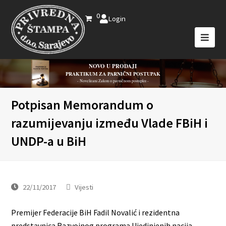
0
Login
NOVO U PRODAJI
PRAKTIKUM ZA PARNIČNI POSTUPAK
- Novelirani Zakon o parničnom postupku -
Potpisan Memorandum o
razumijevanju između Vlade FBiH i
UNDP-a u BiH
22/11/2017
Vijesti
Premijer Federacije BiH Fadil Novalić i rezidentna
predstavnica Razvojnog programa Ujedinjenih nacija