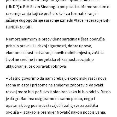
(UNDP) u BiH Sezin Sinanoglu potpisali su Memorandum o
razumijevanju koji će pružiti okvir za formaliziranje i
jačanje dugogodišnje saradnje između Vlade Federacije BiH
i UNDP-a u BiH.
Memorandumom je predviđena saradnja u šest područja:
pristup pravdi i ljudskoj sigurnosti, dobra uprava,
ekonomski rast i otvaranje novih radnih mjesta, zaštita
životne sredine i energetska efikasnost, socijalno
uključivanje, te oporavak i obnova.
– Stalno govorimo da nam trebaju ekonomski rast i nova
radna mjesta i pri tome ne smijemo zaboraviti da svaki
razvoj mora biti pažljivo isplaniran kako bi bio održiv. Bitno
je da građanima osiguramo ne samo posao, nego i
opstanak tog posla uvažavajući i zahtjeve za zaštitu
okoliša – istakao je premijer Novalić nakon potpisivanja.