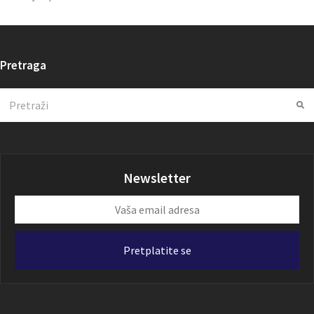
Pretraga
Search
Su
Newsletter
Vaša
email
adresa
Pretplatite se