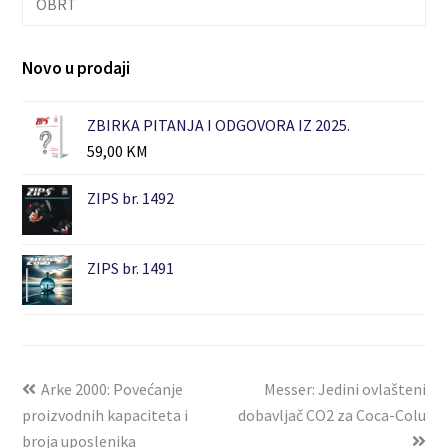
OBRT
Novo u prodaji
ZBIRKA PITANJA I ODGOVORA IZ 2025.
59,00
KM
ZIPS br. 1492
ZIPS br. 1491
Arke 2000: Povećanje
Messer: Jedini ovlašteni
proizvodnih kapaciteta i
dobavljač CO2 za Coca-Colu
broja uposlenika