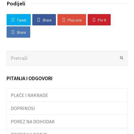
Podijeli
Tweet
Share
Plus one
Pin It
Share
Search
Submit
PITANJA I ODGOVORI
PLAĆE I NAKNADE
DOPRINOSI
POREZ NA DOHODAK