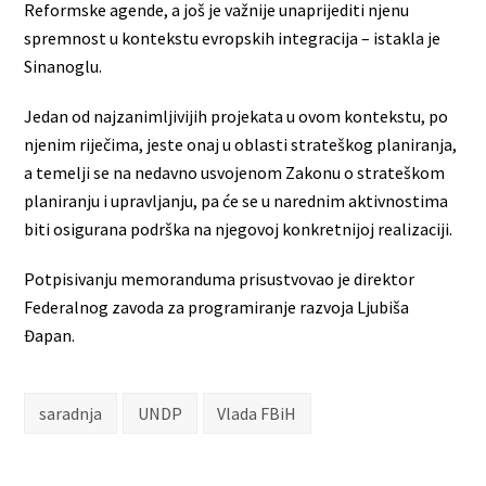
Reformske agende, a još je važnije unaprijediti njenu
spremnost u kontekstu evropskih integracija – istakla je
Sinanoglu.
Jedan od najzanimljivijih projekata u ovom kontekstu, po
njenim riječima, jeste onaj u oblasti strateškog planiranja,
a temelji se na nedavno usvojenom Zakonu o strateškom
planiranju i upravljanju, pa će se u narednim aktivnostima
biti osigurana podrška na njegovoj konkretnijoj realizaciji.
Potpisivanju memoranduma prisustvovao je direktor
Federalnog zavoda za programiranje razvoja Ljubiša
Đapan.
saradnja
UNDP
Vlada FBiH